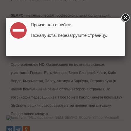
SEMPO
- некоммерческая профессиональная организация,
предоставляющая интернет-маркетологам возможности
Произошла ошибка:
обучения. Членами SEMPO являются рекламные агентства, веб-
Пожалуйста, перезагрузите страницу.
разработчики, фрилансеры и агентства интернет-рекламы.
Спонсируют компанию
Google
, Yahoo и
Microsoft
.
Одно маленькое
НО
: Организация не включила в список
участников Россию. Есть Нигерия, Берег Слоновой Кости, Кабо
Верде, Кыргызстан, Палау, Антигуа и Барбуда, Острова Кука (в
нашем понимании не самые оптимизаторские страны ). Но
Российской Федерации нет! Просто нет! Как прикажете понимать?
SEOnews решили разобраться в этой непонятной ситуации.
Продолжение следует...
Теги:
Исследования
SEM
SEMPO
Google
Yahoo
Microsoft