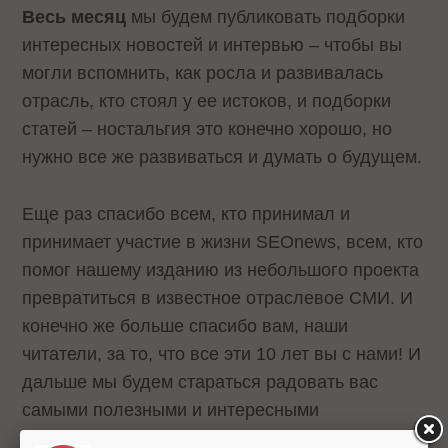
Весь месяц
мы будем публиковать подборки
интересных новостей и интервью – чтобы вы
могли вспомнить, как росла и развивалась
отрасль, кто стоял у ее истоков, и подборки
статей – ностальгия это конечно хорошо, но
нужно все же развиваться и думать о будущем.
Еще раз спасибо всем, кто принимал и
принимает участие в жизни SEOnews, всем, кто
помог нашему изданию из небольшого проекта
превратиться в известное отраслевое СМИ. И
конечно же больше спасибо вам, наши
читатели, за то, что все эти 10 лет вы с нами! И
дальше мы будем стараться радовать вас
самыми полезными и интересными
материалами.