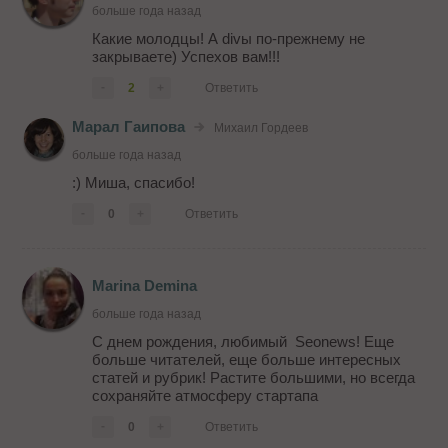
больше года назад
Какие молодцы! А divы по-прежнему не
закрываете) Успехов вам!!!
-
2
+
Ответить
Марал Гаипова
Михаил Гордеев
больше года назад
:) Миша, спасибо!
-
0
+
Ответить
Marina Demina
больше года назад
С днем рождения, любимый Seonews! Еще
больше читателей, еще больше интересных
статей и рубрик! Растите большими, но всегда
сохраняйте атмосферу стартапа
-
0
+
Ответить