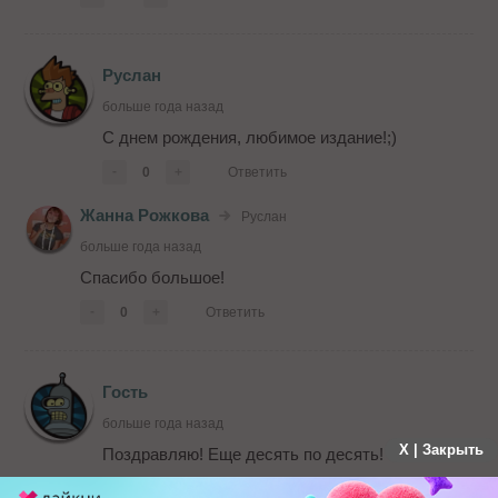
Руслан
больше года назад
С днем рождения, любимое издание!;)
-
0
+
Ответить
Жанна Рожкова
Руслан
больше года назад
Спасибо большое!
-
0
+
Ответить
Гость
больше года назад
X | Закрыть
Поздравляю! Еще десять по десять!
-
0
+
Ответить