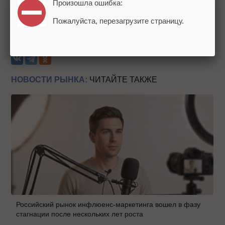
Произошла ошибка:
Пожалуйста, перезагрузите страницу.
Теги:
10 лет SEOnews
День рождения
Праздник
НОВОСТИ РЫНКА:
ЧИТАЙТЕ ТАКЖЕ
Российский рынок инфлюенс-маркетинга вошел в фазу
стагнации после нескольких лет роста