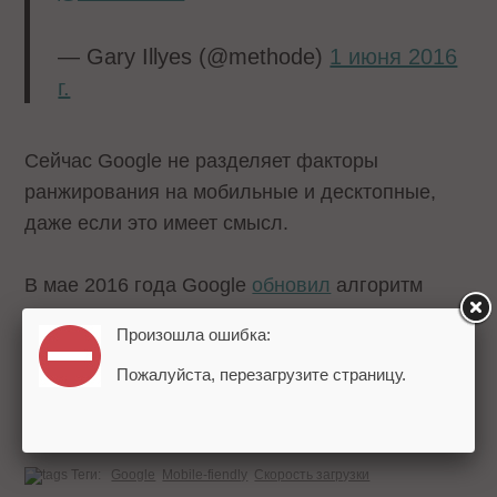
— Gary Illyes (@methode)
1 июня 2016
г.
Сейчас Google не разделяет факторы
ранжирования на мобильные и десктопные,
даже если это имеет смысл.
В мае 2016 года Google
обновил
алгоритм
Mobile-friendly, сделав адаптированность к
Произошла ошибка:
мобильным факторам еще более значимым
Пожалуйста, перезагрузите страницу.
фактором.
Источник:
seroundtable.com
Теги:
Google
Mobile-fiendly
Скорость загрузки