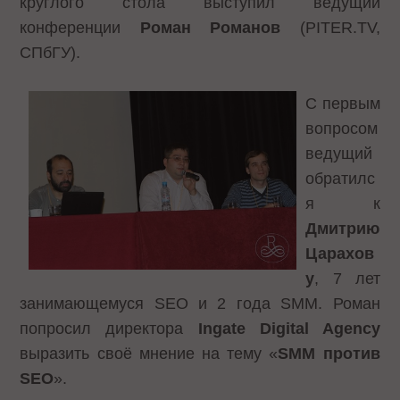
круглого стола выступил ведущий
конференции
Роман Романов
(PITER.TV,
СПбГУ).
С первым
вопросом
ведущий
обратилс
я к
Дмитрию
Царахов
у
, 7 лет
занимающемуся SEO и 2 года SMM. Роман
попросил директора
Ingate
Digital
Agency
выразить своё мнение на тему «
SMM против
SEO
».