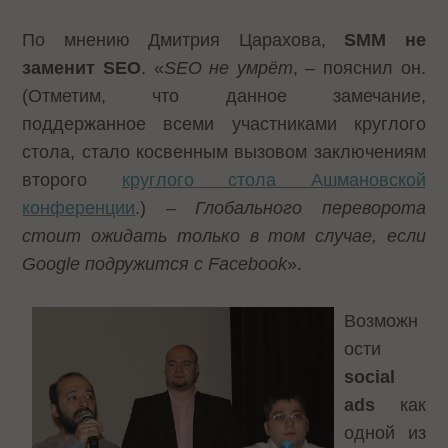
По мнению Дмитрия Царахова,
SMM не
заменит
SEO
. «
SEO не умрёт
, – пояснил он.
(Отметим, что данное замечание,
поддержанное всеми участниками круглого
стола, стало косвенным вызовом заключениям
второго
круглого стола Ашмановской
конференции
.)
– Глобального переворота
стоит ожидать только в том случае, если
Google подружится с
Facebook
».
Возможн
ости
social
ads
как
одной из