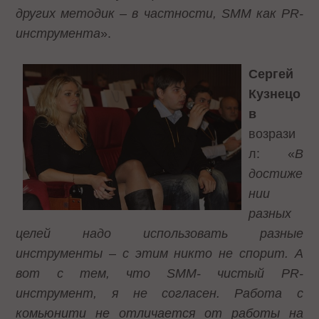
других методик – в частности,
SMM как
PR-
инструмента
».
Сергей
Кузнецо
в
возрази
л: «
В
достиже
нии
разных
целей надо использовать разные
инструменты – с этим никто не спорит. А
вот с тем, что
SMM- чистый
PR-
инструмент, я не согласен. Работа с
комьюнити не отличается от работы на