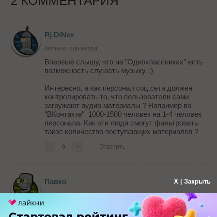
2 КОММЕНТАРИЯ
Rj.DiNex
больше года назад
Впервые слышу, что на "Одноклассниках" есть
возможность слушать музыку. :)
Интересно, а как персонал соц.сети должен
контролировать то, что пользователи сами
загружают аудио материалы ? Например во
"ВКонтакте" 1000-1500 человек на 1-4 человек
персонала. Как эти люди смогут фильтровать
такое количество поступающих материалов ?
-
0
+
Ответить
Павко
X | Закрыть
больше года назад
Rj.DiNex - вконтакте 50.000 - 200.000