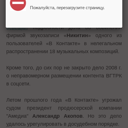
лета), то название самой популярной соцсети
Пожалуйста, перезагрузите страницу.
Рунета уже упоминалось в связи с темой
музыкального пиратства. В январе
SEOnews
освещал
подробности дела об обвинении
фирмой звукозаписи «
Никитин
» одного из
пользователей «В Контакте» в нелегальном
распространении 18 музыкальных композиций.
Кроме того, до сих пор не закрыто дело 2008 г.
о неправомерном размещении контента ВГТРК
в соцсети.
Летом прошлого года «В Контакте» угрожал
судом президент продюсерской компании
"Амедиа"
Александр Акопов
. Но это дело
удалось урегулировать в досудебном порядке.