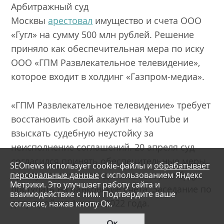
Арбитражный суд
Москвы
арестовал
имущество и счета ООО
«Гугл» на сумму 500 млн рублей. Решение
приняло как обеспечительная мера по иску
ООО «ГПМ Развлекательное телевидение»,
которое входит в холдинг «Газпром-медиа».
«ГПМ Развлекательное телевидение» требует
восстановить свой аккаунт на YouTube и
взыскать судебную неустойку за
неисполнение соглашений. 20 апреля суд
согласился принять обеспечительные меры.
SEOnews использует cookie-файлы и
обрабатывает
Аресту подлежат все деньги, которые будут
персональные данные
с использованием Яндекс
Метрики. Это улучшает работу сайта и
поступать на банковские счета. Заседание по
взаимодействие с ним. Подтвердите ваше
делу пройдет 1 июня 2022 года.
согласие, нажав кнопу Ок.
Ок