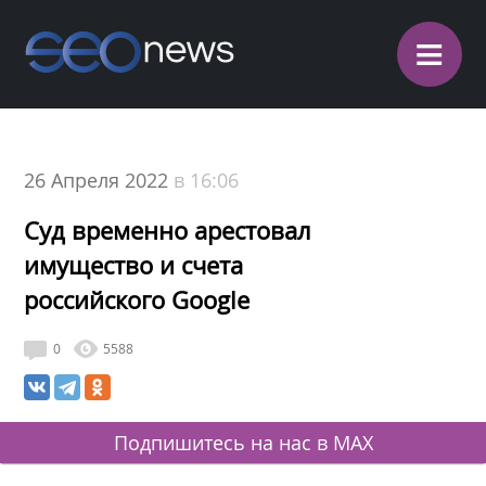
≡
26 Апреля 2022
в 16:06
Суд временно арестовал
имущество и счета
российского Google
0
5588
Подпишитесь на нас в MAX