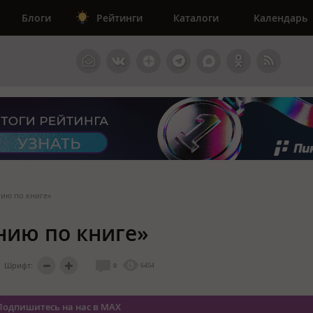
Блоги
Рейтинги
Каталоги
Календарь
нию по книге»
анию по книге»
Шрифт:
0
6454
Подпишитесь на нас в MAX