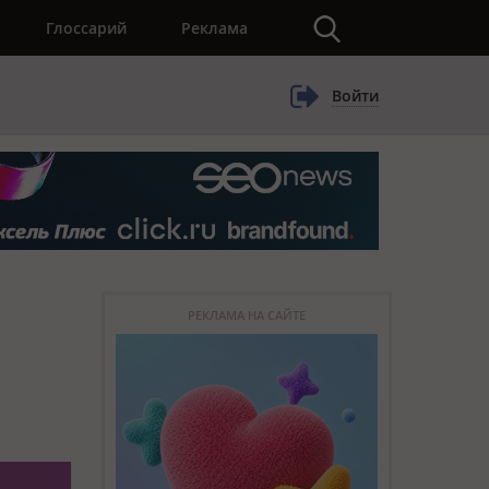
×
Глоссарий
Реклама
Войти
РЕКЛАМА НА САЙТЕ