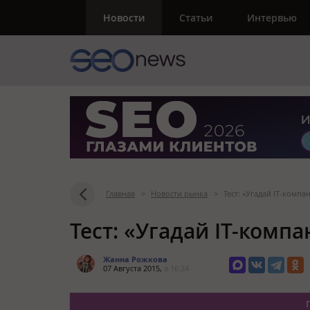
Новости
Статьи
Интервью
Главная
>
Новости рынка
>
Тест: «Угадай IT-компа
Тест: «Угадай IT-комп
Жанна Рожкова
07 Августа 2015,
в 16:24