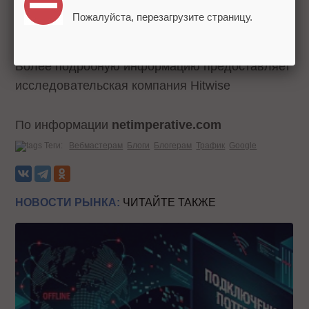
на сегодняшний день это пятый по
Пожалуйста, перезагрузите страницу.
популярности сайт блогов.
Более подробную информацию предоставляет
исследовательская компания Hitwise
По информации
netimperative.com
Теги:
Вебмастерам
Блоги
Блогерам
Трафик
Google
НОВОСТИ РЫНКА:
ЧИТАЙТЕ ТАКЖЕ