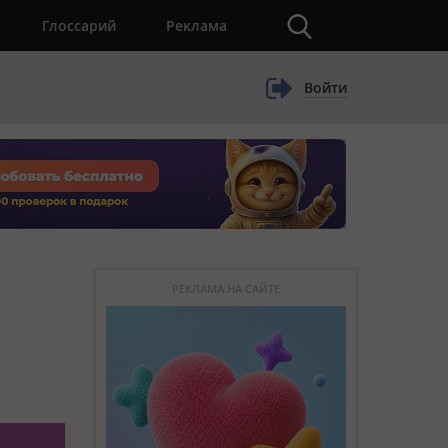
×
Глоссарий
Реклама
Войти
РЕКЛАМА НА САЙТЕ