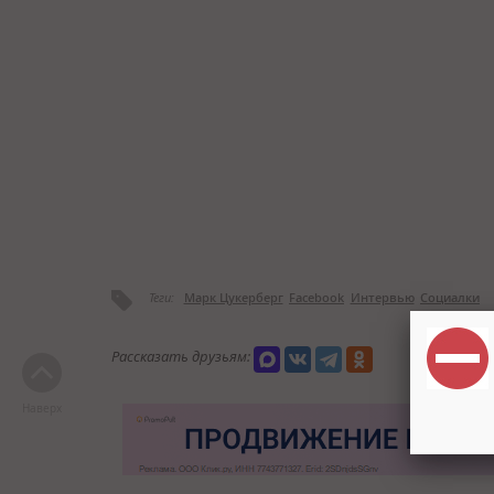
Теги:
Марк Цукерберг
Facebook
Интервью
Социалки
Рассказать друзьям:
Наверх