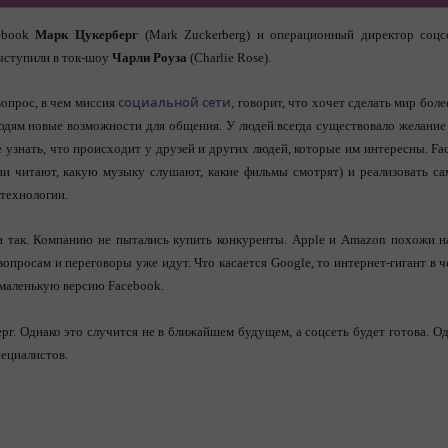
ebook
Марк Цукерберг
(Mark Zuckerberg) и операционный директор соц
выступили в ток-шоу
Чарли Роуза
(Charlie Rose).
социальной сети
вопрос, в чем миссия
, говорит, что хочет сделать мир бол
юдям новые возможности для общения. У людей всегда существовало желание 
е узнать, что происходит у друзей и других людей, которые им интересны. Fa
они читают, какую музыку слушают, какие фильмы смотрят) и реализовать с
технологии.
и так. Компанию не пытались купить конкуренты. Apple и Amazon похожи н
просам и переговоры уже идут. Что касается Google, то интернет-гигант в ч
 маленькую версию Facebook.
рг. Однако это случится не в ближайшем будущем, а соцсеть будет готова. Од
ециалистов.