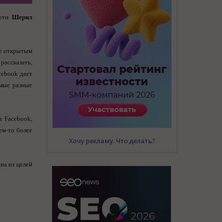
сети
Шерил
ее открытым
рассказать,
cebook дает
амые разные
а Facebook,
ем-то более
Хочу рекламу. Что делать?
на из целей