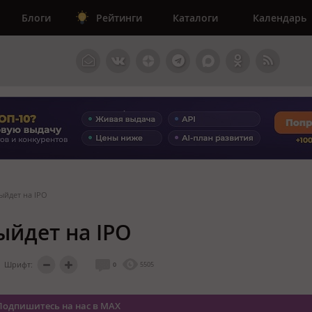
Блоги
Рейтинги
Каталоги
Календарь
ыйдет на IPO
ыйдет на IPO
Шрифт:
0
5505
Подпишитесь на нас в MAX