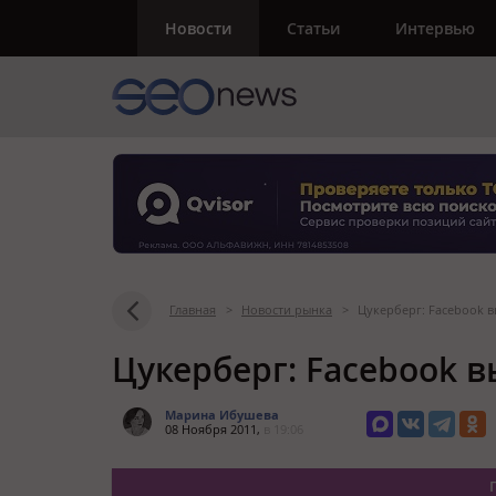
Новости
Статьи
Интервью
Главная
>
Новости рынка
>
Цукерберг: Facebook в
Цукерберг: Facebook в
Марина Ибушева
08 Ноября 2011,
в 19:06