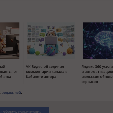
тый
VK Видео объединил
Яндекс 360 усили
вается от
комментарии канала в
и автоматизацию
збытка
Кабинете автора
июльское обнов
сервисов
с
редакцией
.
Добавить комментарий