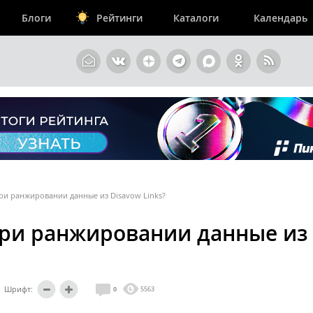
Блоги
Рейтинги
Каталоги
Календарь
ри ранжировании данные из Disavow Links?
при ранжировании данные из
Шрифт:
0
5563