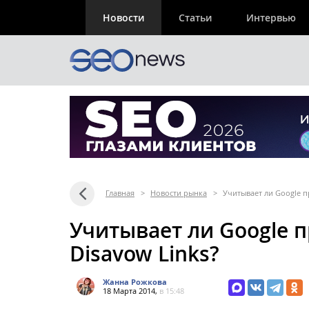
Новости
Статьи
Интервью
Главная
>
Новости рынка
>
Учитывает ли Google п
Учитывает ли Google 
Disavow Links?
Жанна Рожкова
18 Марта 2014,
в 15:48