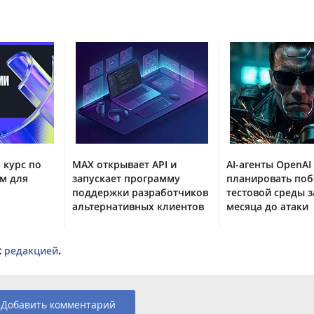
 курс по
MAX открывает API и
AI-агенты OpenAI
м для
запускает программу
планировать поб
поддержки разработчиков
тестовой среды з
альтернативных клиентов
месяца до атаки
с
редакцией
.
Добавить комментарий