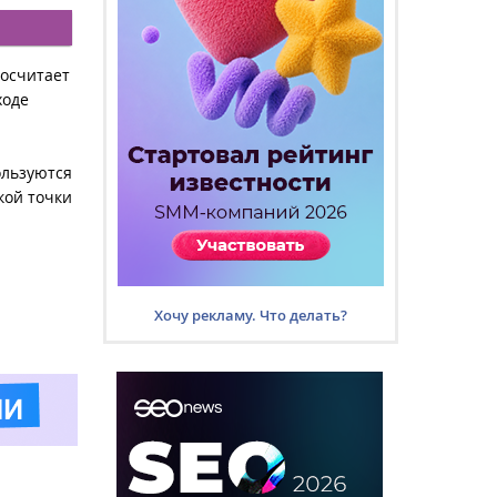
посчитает
ходе
ользуются
кой точки
Хочу рекламу. Что делать?