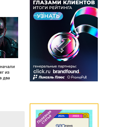
 начали
ег из
а два