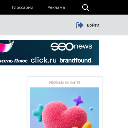
×
Глоссарий
Реклама
Войти
РЕКЛАМА НА САЙТЕ