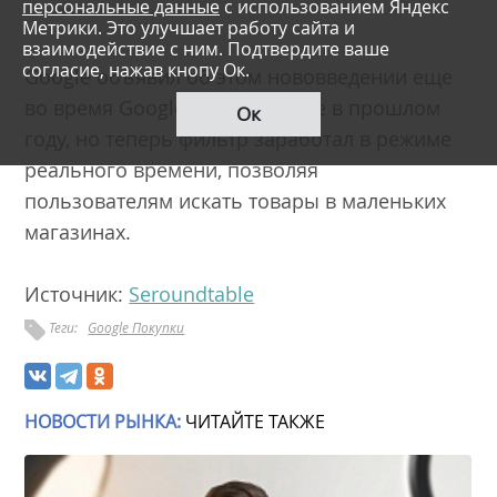
персональные данные
с использованием Яндекс
Метрики. Это улучшает работу сайта и
взаимодействие с ним. Подтвердите ваше
согласие, нажав кнопу Ок.
Google объявил об этом нововведении еще
во время Google Marketing Live в прошлом
Ок
году, но теперь фильтр заработал в режиме
реального времени, позволяя
пользователям искать товары в маленьких
магазинах.
Источник:
Seroundtable
Теги:
Google Покупки
НОВОСТИ РЫНКА:
ЧИТАЙТЕ ТАКЖЕ