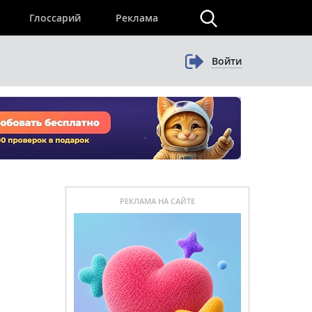
×
Глоссарий
Реклама
Войти
РЕКЛАМА НА САЙТЕ