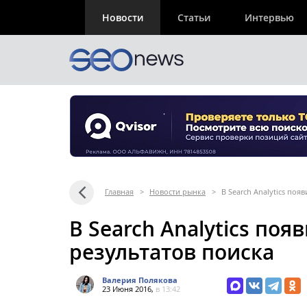
Новости
Статьи
Интервью
Главная
>
Новости рынка
>
В Search Analytics по
В Search Analytics по
результатов поиска
Валерия Полякова
23 Июня 2016,
в 13:42