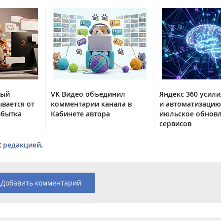
тый
VK Видео объединил
Яндекс 360 усили
вается от
комментарии канала в
и автоматизацию
збытка
Кабинете автора
июльское обнов
сервисов
с
редакцией
.
Добавить комментарий