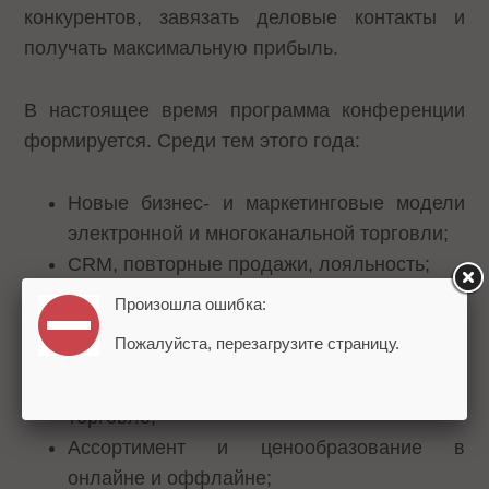
конкурентов, завязать деловые контакты и
получать максимальную прибыль.
В настоящее время программа конференции
формируется. Среди тем этого года:
Новые бизнес- и маркетинговые модели
электронной и многоканальной торговли;
CRM, повторные продажи, лояльность;
Система работы отдела SMM (social media
Произошла ошибка:
marketing);
Пожалуйста, перезагрузите страницу.
Инвестиции, стартапы, гениальные идеи,
модели быстрого роста в электронной
торговле;
Ассортимент и ценообразование в
онлайне и оффлайне;