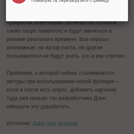
Пожалуйста, перезагрузите страницу.
Результаты опроса буду представлены в
процентах ответивших (количество голосов
также скоро появится) и будут меняться в
режиме реального времени. Все опросы
анонимные: ни автор поста, ни другие
пользователи не будут знать, кто и как ответил.
Проблема, с которой сейчас сталкиваются
авторы при использовании новой функции –
если в посте есть опрос, добавить картинку
туда уже нельзя. Но разработчики Дзен
обещали это доработать.
Источник:
Дзен для авторов