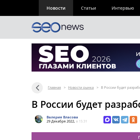
Новости
Статьи
Интервью
Главная
>
Новости рынка
>
В России будет разраб
В России будет разраб
Валерия Власова
29 Декабря 2022,
в 15:31