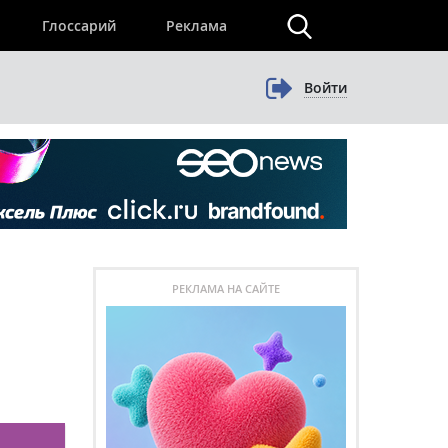
×
Глоссарий
Реклама
Войти
РЕКЛАМА НА САЙТЕ