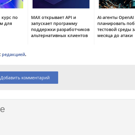
 курс по
MAX открывает API и
AI-агенты OpenAI
м для
запускает программу
планировать поб
поддержки разработчиков
тестовой среды з
альтернативных клиентов
месяца до атаки
с
редакцией
.
Добавить комментарий