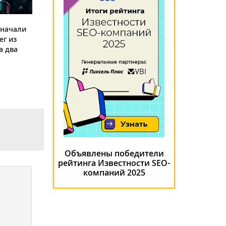
 начали
ег из
а два
Объявлены победители
рейтинга Известности SEO-
компаний 2025