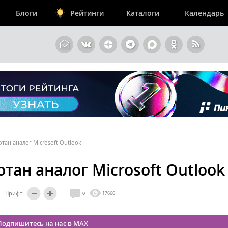
Блоги
Рейтинги
Каталоги
Календарь
отан аналог Microsoft Outlook
отан аналог Microsoft Outlook
Шрифт:
0
17666
Подпишитесь на нас в MAX