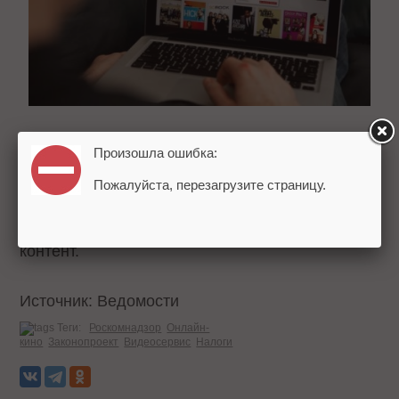
Американский видеосервис Netflix начала
Произошла ошибка:
работу в России 6 января 2016 года. Компания
Пожалуйста, перезагрузите страницу.
предоставляет платную услугу «видео по
запросу» (VoD) и производит собственный
контент.
Источник: Ведомости
Теги:
Роскомнадзор
Онлайн-
кино
Законопроект
Видеосервис
Налоги