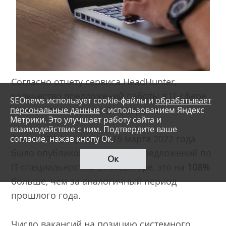
Согласно отчету сервиса HeadHunter,
количество предложений работы в IT-сфере
SEOnews использует cookie-файлы и
обрабатывает
персональные данные
с использованием Яндекс
увеличилось вдвое с 24 февраля.
Метрики. Это улучшает работу сайта и
взаимодействие с ним. Подтвердите ваше
согласие, нажав кнопу Ок.
Всего с 24 февраля по 15 марта 2022 года
было опубликовано
2,7
тыс. предложений по
Ок
IT-специальностям в госсекторе, это на
108%
больше, чем за аналогичный период
прошлого года.
Число вакансий на позицию системного