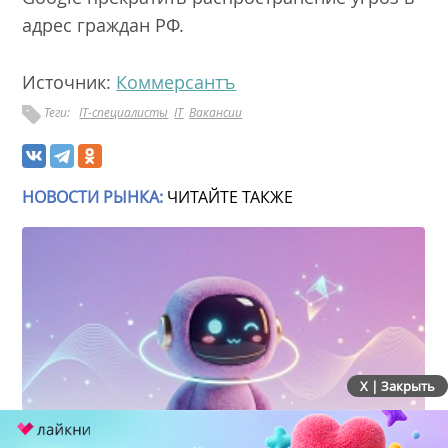
адрес граждан РФ.
Источник:
Коммерсантъ
Теги:
IT-специалисты
IT
Вакансии
НОВОСТИ РЫНКА:
ЧИТАЙТЕ ТАКЖЕ
X | Закрыть
Яндекс отключил навыки в чате с Алисой AI и