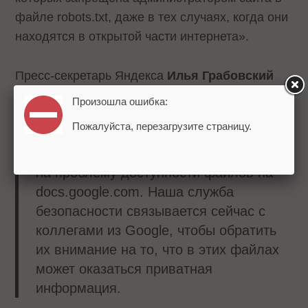
файле robots.txt, даже в тех случаях, когда они
находятся в открытой части интернета».
Пресс-секретарь Яндекса
Илья Грабовский
заявил
изданию «Медуза»:
Произошла ошибка:
Пожалуйста, перезагрузите страницу.
В среду вечером в службу поддержки
обратились пользователи с жалобами
на проблему доступности файлов на
docs.google.com. Наша служба
безопасности связывается сейчас с
коллегами из Google, чтобы обратить
их внимание на то, что в этих файлах
может оказаться приватная
информация.