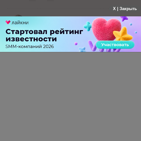
X | Закрыть
Анатолий Мотякин
больше года назад
Паника преждевременная, GOOGLE ничего не
сообщал, перед началом сентября падение
везде, заботы другие.
-
0
+
Ответить
ПЕРЕЙТИ НА ПОЛНУЮ ВЕРСИЮ