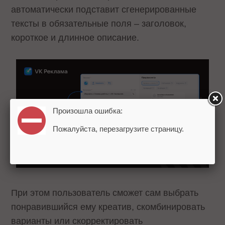
автоматически подставит сгенерированные
тексты в обязательные поля – заголовок,
короткое и длинное описание.
Произошла ошибка:
Пожалуйста, перезагрузите страницу.
При этом пользователь сможет сам выбрать
понравившийся ему креатив, скомбинировать
варианты или скорректировать