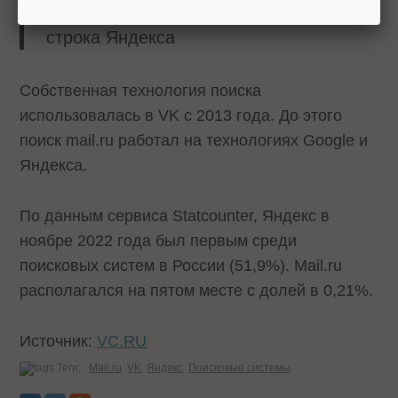
для пользователей доступна поисковая
строка Яндекса
Собственная технология поиска
использовалась в VK с 2013 года. До этого
поиск mail.ru работал на технологиях Google и
Яндекса.
По данным сервиса Statcounter, Яндекс в
ноябре 2022 года был первым среди
поисковых систем в России (51,9%). Mail.ru
располагался на пятом месте с долей в 0,21%.
Источник:
VC.RU
Теги:
Mail.ru
VK
Яндекс
Поисковые системы