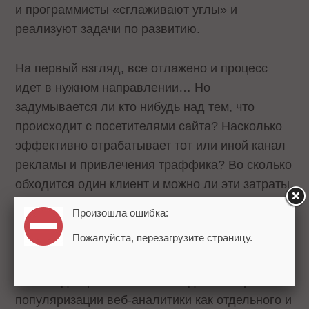
и программисты «сглаживают углы» и
реализуют задачи по развитию.
На первый взгляд, все отлажено и процесс
идет в нужном направлении… Но
задумывается ли кто нибудь над тем, что
происходит с посетителями сайта? Насколько
эффективно отрабатывает тот или иной канал
рекламы и привлечения траффика? Во сколько
обходится один клиент и можно ли эти затраты
уменьшить? Об этом заботятся лишь единицы.
Произошла ошибка:
А ведь это деньги, причем зачастую немалые!
Пожалуйста, перезагрузите страницу.
На все эти вопросы отвечает
веб-аналитика
. И
именно для решения таких задач и вопросов,
популяризации веб-аналитики как отдельного и