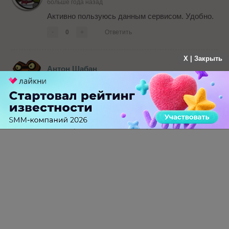
больше года назад
Активно пользуюсь данным сервисом. Удобно.
-
0
+
Ответить
X | Закрыть
Антон Шабан
больше года назад
Зарегистрировался, на форуме уже есть
обсуждения, движение, что не может не
радовать. Дизайн и движок понравились.
Посмотрим что из этого выйдет.
-
0
+
Ответить