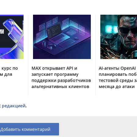
 курс по
MAX открывает API и
AI-агенты OpenAI
м для
запускает программу
планировать поб
поддержки разработчиков
тестовой среды з
альтернативных клиентов
месяца до атаки
с
редакцией
.
Добавить комментарий