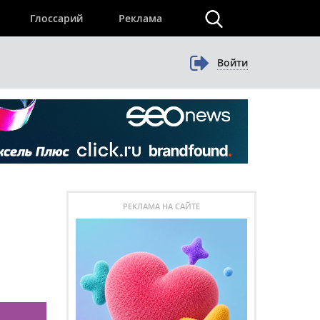
×
Глоссарий
Реклама
Войти
РЕКЛАМА НА САЙТЕ