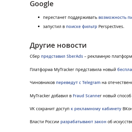
Google
перестанет поддерживать
возможность п
запустил в
поиске фильтр
Perspectives.
Другие новости
Сбер
представил SberAds
– рекламную платформу
Платформа MyTracker представила новый
беспла
Чиновников
переведут с Telegram
на отечествен
MyTracker добавил в
Fraud Scanne
r новый способ
VK сохранит доступ
к рекламному кабинету
ВКон
Власти России
разрабатывают закон
об искусств