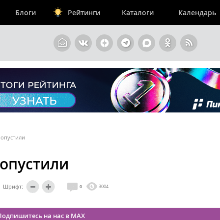
Блоги
Рейтинги
Каталоги
Календарь
ропустили
ропустили
Шрифт:
0
3004
Подпишитесь на нас в MAX