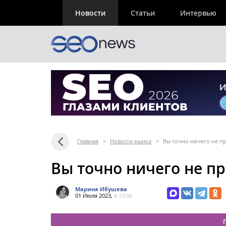
Новости
Статьи
Интервью
Главная
>
Новости рынка
>
Вы точно ничего не п
Вы точно ничего не п
Марина Ибушева
01 Июля 2023,
в 10:06