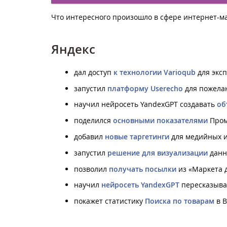
Что интересного произошло в сфере интернет-ма
Яндекс
дал доступ
к технологии Varioqub
для экс
запустил
платформу Userecho
для пожелан
научил нейросеть YandexGPT создавать
об
поделился
основными показателями
Пром
добавил
новые таргетинги
для медийных и
запустил
решение для визуализации
данн
позволил
получать посылки
из «Маркета д
научил
нейросеть YandexGPT
пересказыват
покажет статистику
Поиска по товарам
в В