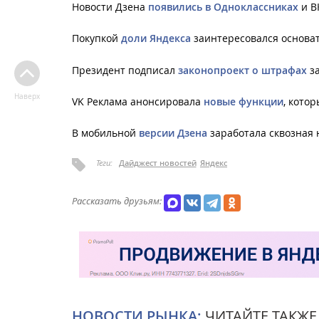
Новости Дзена
появились в Одноклассниках
и В
Покупкой
доли Яндекса
заинтересовался основате
Президент подписал
законопроект о штрафах
за
Наверх
VK Реклама анонсировала
новые функции
, кото
В мобильной
версии Дзена
заработала сквозная 
Теги:
Дайджест новостей
Яндекс
Рассказать друзьям:
НОВОСТИ РЫНКА:
ЧИТАЙТЕ ТАКЖЕ