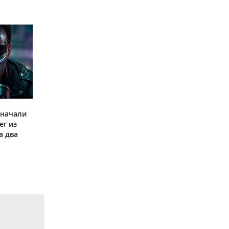
 начали
ег из
а два