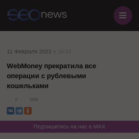
≡
11 Февраля 2022
в 16:51
WebMoney прекратила все
операции с рублевыми
кошельками
0
3350
Подпишитесь на нас в MAX