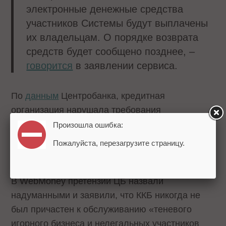
электронные денежные средства
участников Системы будут выплачены
их владельцам. О порядке возврата
средств будет сообщено позднее, –
говорится
в заявлении сервиса.
По
данным
Центробанка, кредитная
организация нарушала требования
законодательства в области противодействия
Произошла ошибка:
отмыванию доходов, полученных преступным
Пожалуйста, перезагрузите страницу.
путем, и финансированию терроризма.
В WebMoney претензии ЦБ назвали
надуманными и заявили, что ККБ никогда не
был причастен к обслуживанию «теневого
игорного бизнеса и нелегальных участников