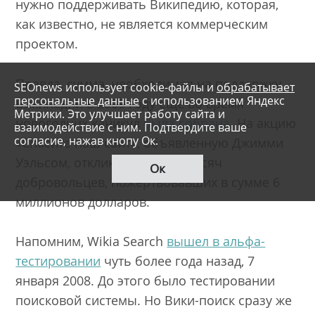
нужно поддерживать Википедию, которая,
как известно, не является коммерческим
проектом.
Правда, сумма, необходимая на поддержку
SEOnews использует cookie-файлы и
обрабатывает
персональные данные
с использованием Яндекс
Википедии в 2009 году еще во время
Метрики. Это улучшает работу сайта и
новогодних каникул
была собрана
. На акцию
взаимодействие с ним. Подтвердите ваше
согласие, нажав кнопу Ок.
«Спасите наш сайт», объявленную Джимми
Уэльсом, откликнулось 125 тысяч
Ок
добровольцев, пожертвовавших в сумме 6
миллионов долларов.
Напомним, Wikia Search
вышел в альфа-
тестировании
чуть более года назад, 7
января 2008. До этого было тестировании
поисковой системы. Но Вики-поиск сразу же