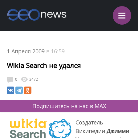
≡
1 Апреля 2009
в 16:59
Wikia Search не удался
0
3472
Подпишитесь на нас в MAX
Создатель
Википедии
Джимми