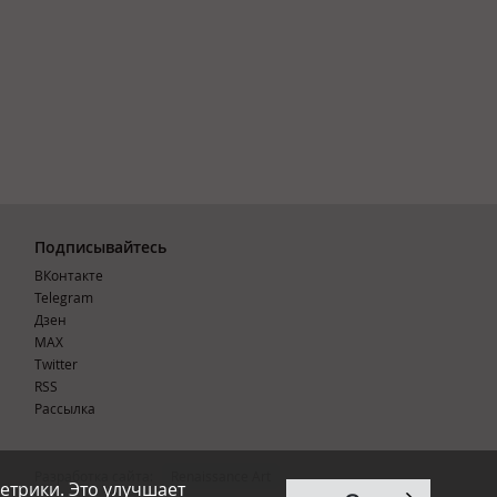
Подписывайтесь
ВКонтакте
Telegram
Дзен
MAX
Тwitter
RSS
Рассылка
Разработка сайта:
Renaissance Art
етрики. Это улучшает