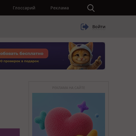
×
Глоссарий
Реклама
Войти
РЕКЛАМА НА САЙТЕ