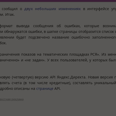
кт сообщил о
двух небольших изменениях
в интерфейсе уп
и. Итак.
 формат вывода сообщения об ошибках, которые возни
и обнаружатся ошибки, в шапке страницы отобразится список 
влении будет подсвечено название ошибочно заполненног
бок.
раничения показов на тематических площадках РСЯ». Из ме
ниченно» и «не задан». У всех пользователей, у которых бы
новую (четвертую) версию API Яндекс.Директа. Новая версия 
влять счета (в том числе кредитные), составлять уникальны
подробно описаны на
странице
API.
екстная реклама