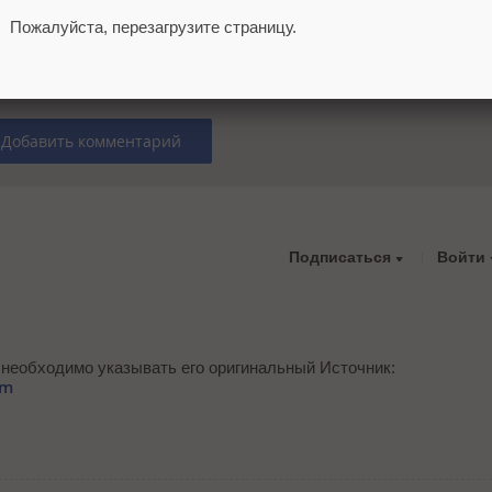
Пожалуйста, перезагрузите страницу.
с
редакцией
.
Добавить комментарий
Подписаться
Войти
 необходимо указывать его оригинальный Источник:
tm