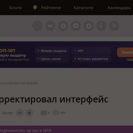
Блоги
Рейтинги
Каталоги
Календарь
орректировал интерфейс
орректировал интерфейс
Шрифт:
4
3839
Подпишитесь на нас в MAX