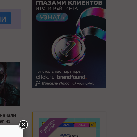
 начали
ег из
а два