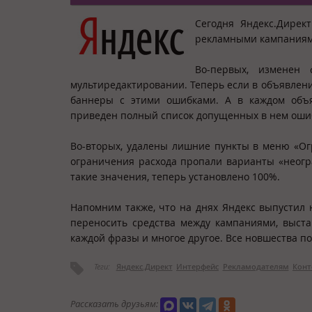
Сегодня Яндекс.Дире
рекламными кампаниям
Во-первых, изменен
мультиредактировании. Теперь если в объявлени
баннеры с этими ошибками. А в каждом объя
приведен полный список допущенных в нем оши
Во-вторых, удалены лишние пункты в меню «Ог
ограничения расхода пропали варианты «неогра
такие значения, теперь установлено 100%.
Напомним также, что на днях Яндекс выпустил 
переносить средства между кампаниями, выста
каждой фразы и многое другое. Все новшества 
Теги:
Яндекс.Директ
Интерфейс
Рекламодателям
Конт
Рассказать друзьям: