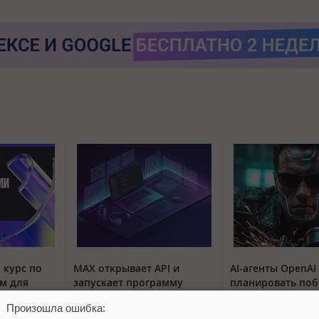
 курс по
MAX открывает API и
AI-агенты OpenAI
м для
запускает программу
планировать поб
поддержки разработчиков
тестовой среды з
Произошла ошибка:
альтернативных клиентов
месяца до атаки