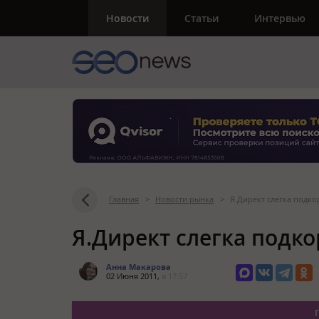
Новости
Статьи
Интервью
Главная
>
Новости рынка
>
Я.Директ слегка подк
Я.Директ слегка подк
Анна Макарова
02 Июня 2011,
в 17:57