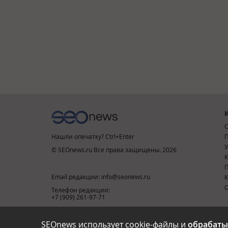
О
Нашли опечатку? Ctrl+Enter
П
У
© SEOnews.ru Все права защищены. 2026
К
Email редакции: info@seonews.ru
К
О
Телефон редакции:
+7 (909) 261-97-71
SEOnews использует cookie-файлы и
обрабаты
This site is protected by reCAPTCHA and the Google