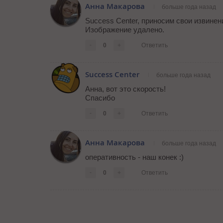
Анна Макарова
больше года назад
Success Center, приносим свои извинен
Изображение удалено.
-
0
+
Ответить
Success Center
больше года назад
Анна, вот это скорость!
Спасибо
-
0
+
Ответить
Анна Макарова
больше года назад
оперативность - наш конек :)
-
0
+
Ответить