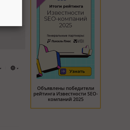
Объявлены победители
рейтинга Известности SEO-
компаний 2025