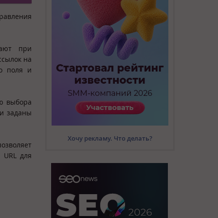
равления
кают при
ссылок на
о поля и
ню выбора
ли заданы
Хочу рекламу. Что делать?
позволяет
й URL для