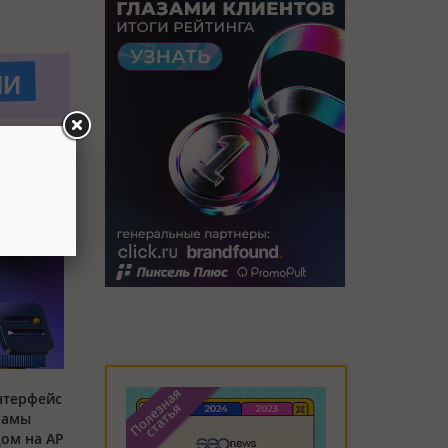
нтерфейс
ламы
дом на API