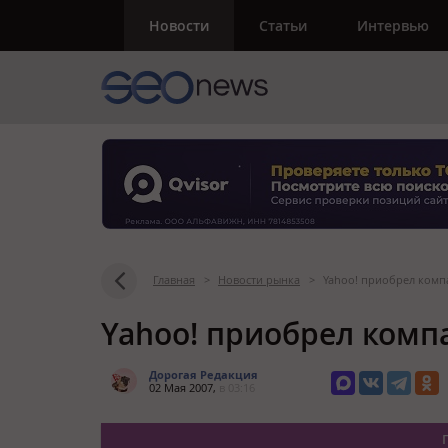
Новости
Статьи
Интервью
Главная
>
Новости рынка
>
Yahoo! приобрел компа
Yahoo! приобрел компа
Дорогая Редакция
02 Мая 2007,
в 03:16