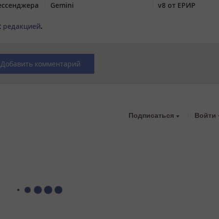
ессенджера
Gemini
v8 от ЕРИР
с
редакцией
.
Добавить комментарий
Подписаться
Войти