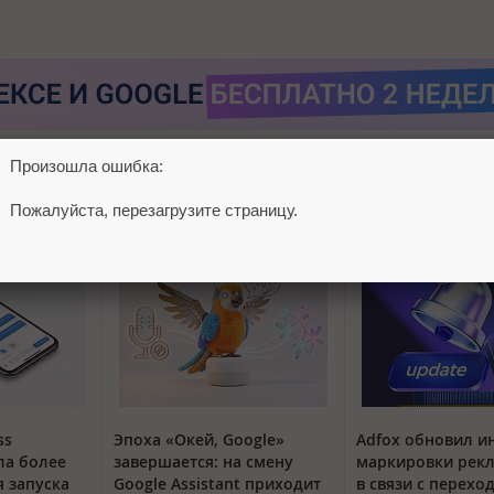
Произошла ошибка:
Пожалуйста, перезагрузите страницу.
ss
Эпоха «Окей, Google»
Adfox обновил и
ла более
завершается: на смену
маркировки рек
я запуска
Google Assistant приходит
в связи с перехо