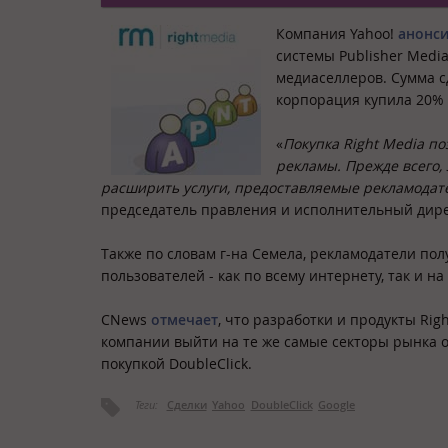
Компания Yahoo!
анонс
системы Publisher Media
медиаселлеров. Сумма сд
корпорация купила 20% 
«
Покупка Right Media п
рекламы. Прежде всего, 
расширить услуги, предоставляемые рекламодате
председатель правления и исполнительный дире
Также по словам г-на Семела, рекламодатели по
пользователей - как по всему интернету, так и н
CNews
отмечает
, что разработки и продукты Rig
компании выйти на те же самые секторы рынка о
покупкой DoubleClick.
Теги:
Сделки
Yahoo
DoubleClick
Google