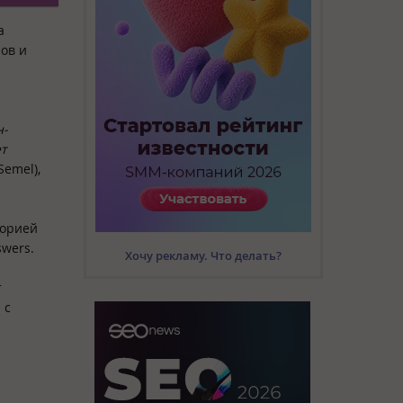
а
ров и
н-
ет
Semel),
торией
swers.
Хочу рекламу. Что делать?
т
 с