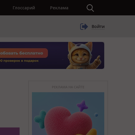
×
Глоссарий
Реклама
Войти
РЕКЛАМА НА САЙТЕ