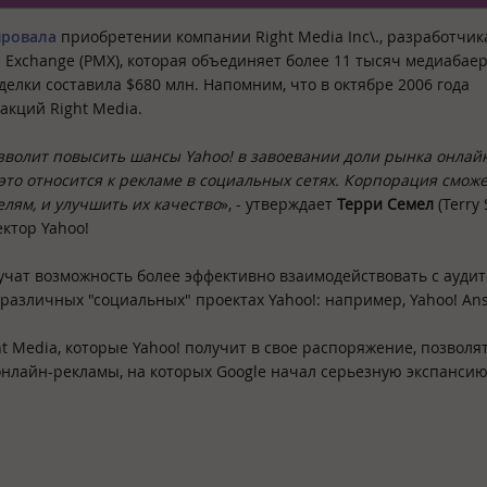
ировала
приобретении компании
Right Media Inc\.
, разработчик
 Exchange (PMX), которая объединяет более 11 тысяч медиабае
елки составила $680 млн. Напомним, что в октябре 2006 года
акций Right Media.
озволит повысить шансы Yahoo! в завоевании доли рынка онлай
это относится к рекламе в социальных сетях. Корпорация смож
лям, и улучшить их качество
», - утверждает
Терри Семел
(Terry 
ктор Yahoo!
лучат возможность более эффективно взаимодействовать с ауди
а различных "социальных" проектах Yahoo!: например, Yahoo! An
ht Media, которые Yahoo! получит в свое распоряжение, позволя
нлайн-рекламы, на которых Google начал серьезную экспансию