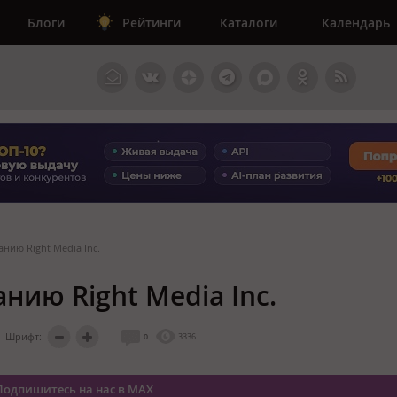
Блоги
Рейтинги
Каталоги
Календарь
нию Right Media Inc.
нию Right Media Inc.
Шрифт:
0
3336
Подпишитесь на нас в MAX