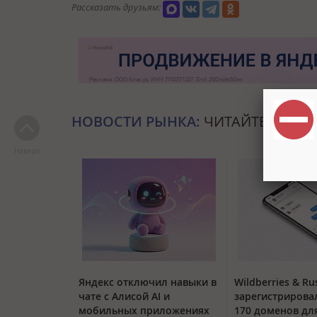
Рассказать друзьям:
НОВОСТИ РЫНКА:
ЧИТАЙТЕ ТАКЖЕ
Наверх
Яндекс отключил навыки в
Wildberries & Ru
чате с Алисой AI и
зарегистрирова
мобильных приложениях
170 доменов дл