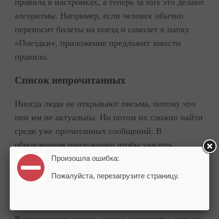
правила в настройках, а теперь за них это делают
алгоритмы. Например, если человек обычно
переносит билеты на поезд и самолет в папку
«Поездки», приложение предложит завести
правило.
Список непрочитанных
Иногда люди не открывают письма, потому что
они им не актуальны. Но потом их сложно найти
среди уже прочитанных сообщений. В
обновленном приложении чтобы увидеть
непрочитанные письма, достаточно выбрать
Произошла ошибка:
соответствующий фильтр.
Пожалуйста, перезагрузите страницу.
Закрепленные письма