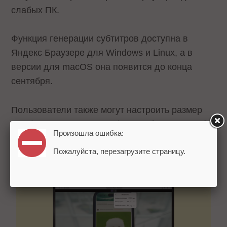
слабых ПК.
Функция генерации субтитров доступна в
Яндекс Браузере для Windows и Linux, а в
версии для macOS она появится до конца
сентября.
Пользователи также могут настроить размер
шрифта и прозрачность фона субтитров, чтобы
Произошла ошибка:
субтитры не сливались с изображением на
Пожалуйста, перезагрузите страницу.
заднем плане.