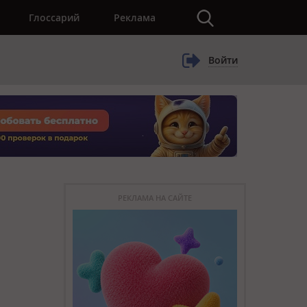
×
Глоссарий
Реклама
Войти
РЕКЛАМА НА САЙТЕ