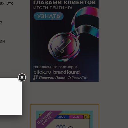
ях. Это
о
ели