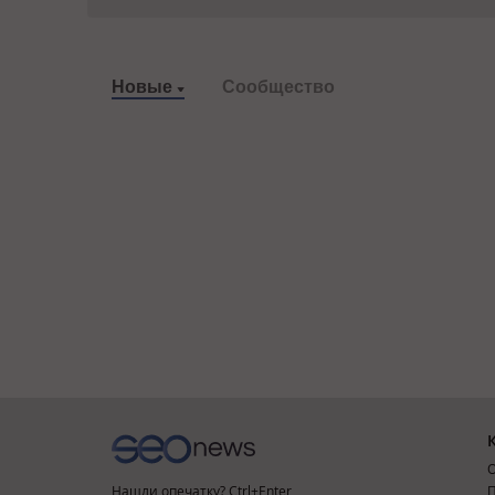
Новые
Сообщество
О
Нашли опечатку? Ctrl+Enter
П