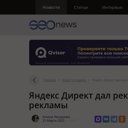
Новости
Статьи
Интервью
Главная
>
Новости рынка
>
Яндекс Директ дал ре
Яндекс Директ дал ре
рекламы
Алина Назарова
25 Марта 2022,
в 16:51