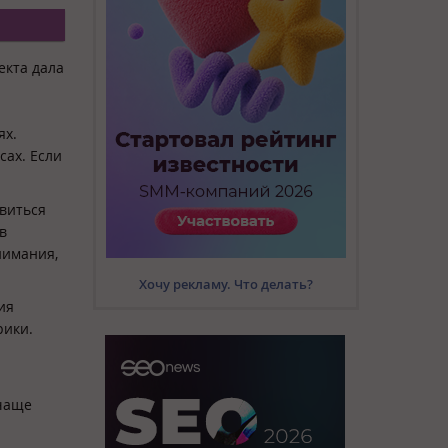
екта дала
ях.
сах. Если
явиться
в
нимания,
Хочу рекламу. Что делать?
ия
рики.
 чаще