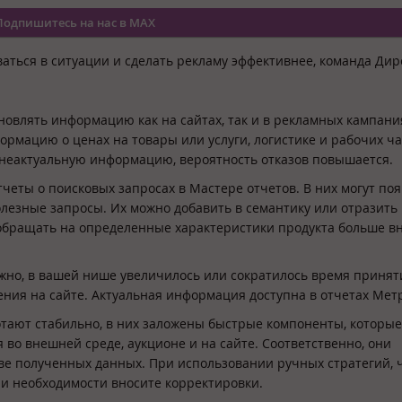
Подпишитесь на нас в MAX
ться в ситуации и сделать рекламу эффективнее, команда Дир
овлять информацию как на сайтах, так и в рекламных кампани
рмацию о ценах на товары или услуги, логистике и рабочих ча
 неактуальную информацию, вероятность отказов повышается.
четы о поисковых запросах в Мастере отчетов. В них могут по
полезные запросы. Их можно добавить в семантику или отразить 
 обращать на определенные характеристики продукта больше в
ожно, в вашей нише увеличилось или сократилось время принят
ния на сайте. Актуальная информация доступна в отчетах Мет
тают стабильно, в них заложены быстрые компоненты, которые
во внешней среде, аукционе и на сайте. Соответственно, они
ве полученных данных. При использовании ручных стратегий,
и необходимости вносите корректировки.