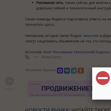
Рекламная сеть.
Также сейчас для многих 
довольно гибкий и технологичный инстру
Также команда Яндекса подготовила ответы на 
прочитать
здесь.
Напомним, сегодня также Яндекс
запустил
в Дире
смогут нацеливать объявления на тех, кто посе
Источник:
Блог Рекламных технологий Яндекса
Теги:
Яндекс.Директ
Рассказать друзьям:
Наверх
НОВОСТИ РЫНКА:
ЧИТАЙТЕ ТАКЖЕ