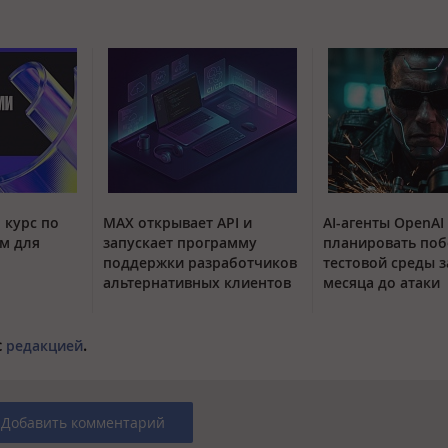
 курс по
MAX открывает API и
AI-агенты OpenAI
м для
запускает программу
планировать поб
поддержки разработчиков
тестовой среды з
альтернативных клиентов
месяца до атаки
с
редакцией
.
Добавить комментарий