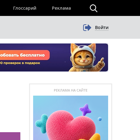
×
Глоссарий
Реклама
Войти
РЕКЛАМА НА САЙТЕ