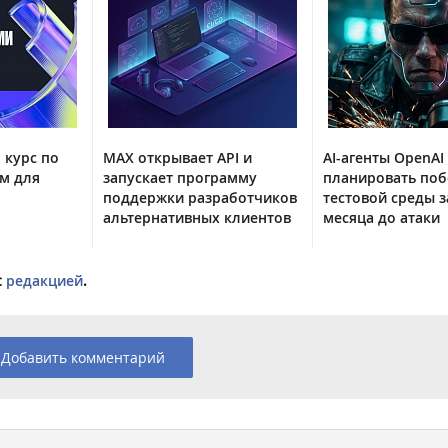
 курс по
MAX открывает API и
AI-агенты OpenAI
м для
запускает программу
планировать поб
поддержки разработчиков
тестовой среды з
альтернативных клиентов
месяца до атаки
с
редакцией
.
Добавить комментарий