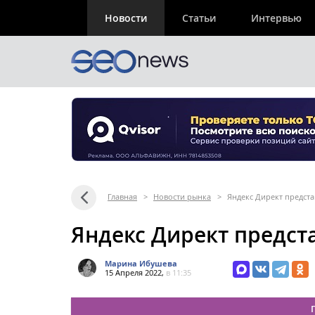
Новости
Статьи
Интервью
Главная
>
Новости рынка
>
Яндекс Директ предста
Яндекс Директ предст
Марина Ибушева
15 Апреля 2022,
в 11:35