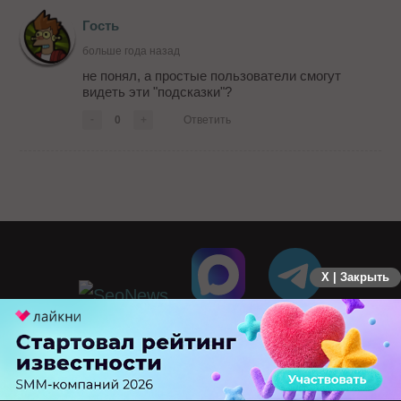
Гость
больше года назад
не понял, а простые пользователи смогут
видеть эти "подсказки"?
-
0
+
Ответить
X | Закрыть
ПЕРЕЙТИ НА ПОЛНУЮ ВЕРСИЮ
© SEOnews.ru Все права защищены. 2026