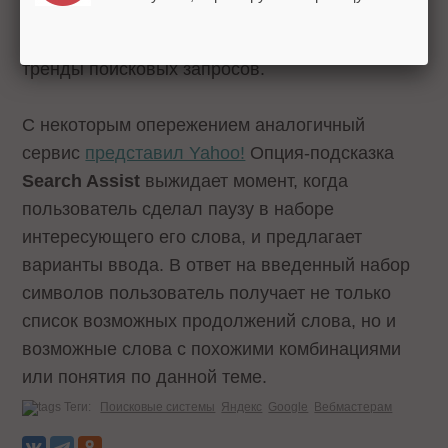
или фраз, исходя из популярных запросов
пользователей, указывая, таким образом, на
тренды поисковых запросов.
С некоторым опережением аналогичный
сервис
представил Yahoo!
Опция-подсказка
Search Assist
выжидает момент, когда
пользователь сделал паузу в наборе
интересующего его слова, и предлагает
варианты ввода. В ответ на введенный набор
символов пользователь получает не только
список возможных продолжений слова, но и
возможные слова с похожими комбинациями
или понятия по данной теме.
Теги:
Поисковые системы
Яндекс
Google
Вебмастерам