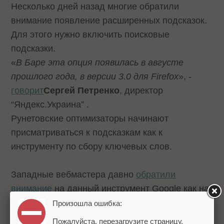
Несколько дней назад многие обратили
внимание появление расширенных подсказок.
Для этого нужно
включить
поисковые
подсказки.
«
В Баре эта опция появилась в августе
прошлого года, в версии 3.0 для Firefox
», -
говорит
Сергей Петренко
, директор
“Яндекс.Украина” .
Рунетовские оптимизаторы начинают
присматриваться к подсказкам как к
инструменту по сбору ключевых слов.
Западные вебмастера давно
обратили
внимание
на данный инструмент Google как на
один из инструментов по анализу ключевых
Произошла ошибка:
слов. Google Suggest предлагает вариант слов
Пожалуйста, перезагрузите страницу.