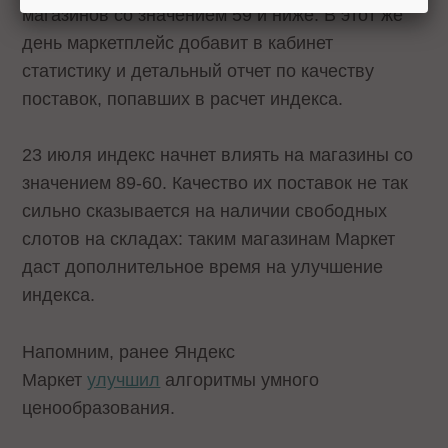
магазинов со значением 59 и ниже. В этот же
день маркетплейс добавит в кабинет
статистику и детальный отчет по качеству
поставок, попавших в расчет индекса.
23 июля индекс начнет влиять на магазины со
значением 89-60. Качество их поставок не так
сильно сказывается на наличии свободных
слотов на складах: таким магазинам Маркет
даст дополнительное время на улучшение
индекса.
Напомним, ранее Яндекс
Маркет
улучшил
алгоритмы умного
ценообразования.