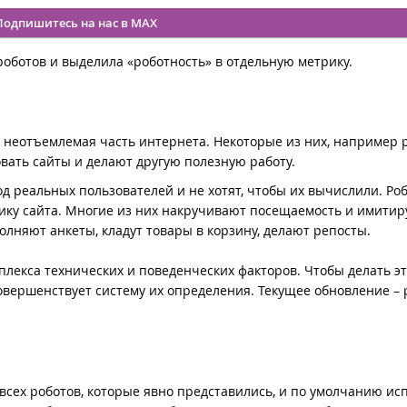
Подпишитесь на нас в MAX
оботов и выделила «роботность» в отдельную метрику.
о неотъемлемая часть интернета. Некоторые из них, например 
вать сайты и делают другую полезную работу.
од реальных пользователей и не хотят, чтобы их вычислили. Ро
стику сайта. Многие из них накручивают посещаемость и имити
олняют анкеты, кладут товары в корзину, делают репосты.
лекса технических и поведенческих факторов. Чтобы делать э
вершенствует систему их определения. Текущее обновление – 
всех роботов, которые явно представились, и по умолчанию ис