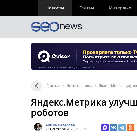
Новости
Статьи
Интервью
Главная
>
Новости рынка
>
Яндекс.Метрика улучш
Яндекс.Метрика улучш
роботов
Алина Назарова
23 Сентября 2021,
в 12:20