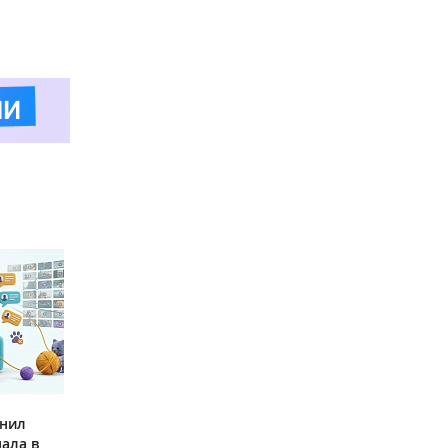
инил
ала в