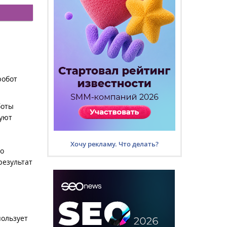
робот
боты
руют
Хочу рекламу. Что делать?
то
результат
пользует