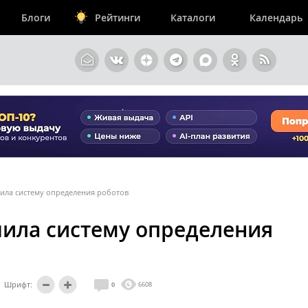
Блоги
Рейтинги
Каталоги
Календарь
ила систему определения роботов
ила систему определения
Шрифт:
0
6608