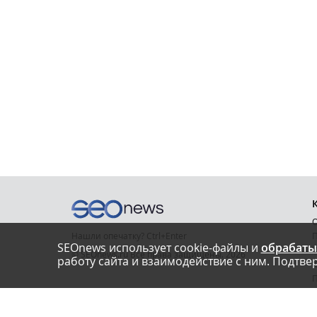
О
Нашли опечатку? Ctrl+Enter
П
SEOnews использует cookie-файлы и
обрабаты
У
© SEOnews.ru Все права защищены. 2026
работу сайта и взаимодействие с ним. Подтвер
К
Email редакции: info@seonews.ru
К
О
Телефон редакции: