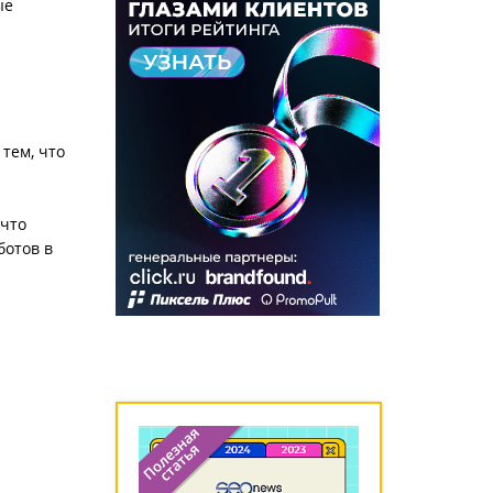
ые
тем, что
 что
ботов в