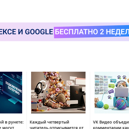
й в рунете:
Каждый четвертый
VK Видео объед
е могут
читатель отписывается от
комментарии кан