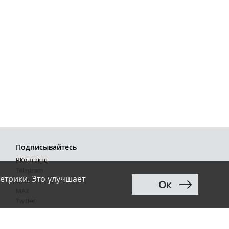
Подписывайтесь
ВКонтакте
Telegram
етрики. Это улучшает
Дзен
Ок
MAX
Тwitter
RSS
Рассылка