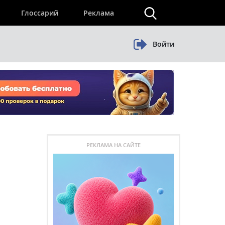
×
Глоссарий
Реклама
Войти
РЕКЛАМА НА САЙТЕ