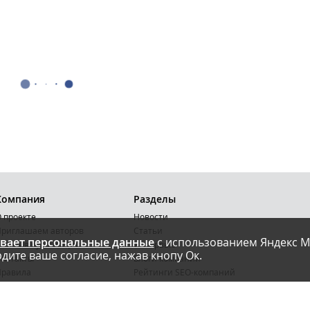
Компания
Разделы
 проекте
Новости
риглашаем авторов
Статьи
вает персональные данные
с использованием Яндекс М
словия публикации
Интервью
дите ваше согласие, нажав кнопу Ок.
онтакты
Блоги компаний
Правила
Рейтинги SEO-компаний
арта сайта
Календарь событий
бработка ПД
Каталог компаний