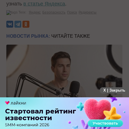
узнать
в статье Яндекса
.
Теги:
Яндекс
Безопасность
Поиск
Редиректы
НОВОСТИ РЫНКА:
ЧИТАЙТЕ ТАКЖЕ
X | Закрыть
Российский рынок инфлюенс-маркетинга вошел в фазу
стагнации после нескольких лет роста