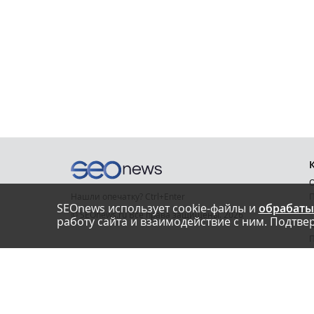
О
Нашли опечатку? Ctrl+Enter
П
SEOnews использует cookie-файлы и
обрабаты
У
© SEOnews.ru Все права защищены. 2026
работу сайта и взаимодействие с ним. Подтвер
К
Email редакции: info@seonews.ru
К
О
Телефон редакции:
+7 (909) 261-97-71