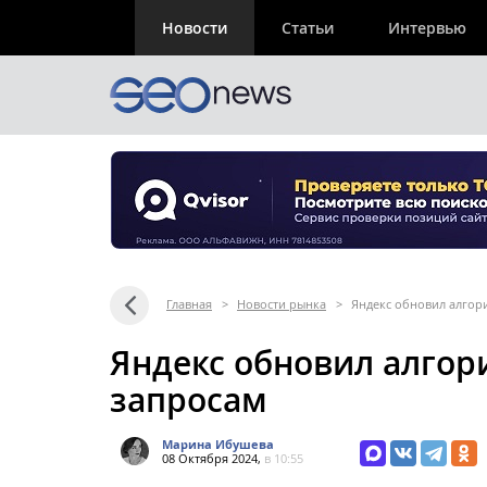
Новости
Статьи
Интервью
Главная
>
Новости рынка
>
Яндекс обновил алгор
Яндекс обновил алгор
запросам
Марина Ибушева
08 Октября 2024,
в 10:55