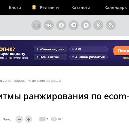
Блоги
Рейтинги
Каталоги
Календарь
итмы ранжирования по ecom-запросам
итмы ранжирования по ecom
Шрифт:
0
4851