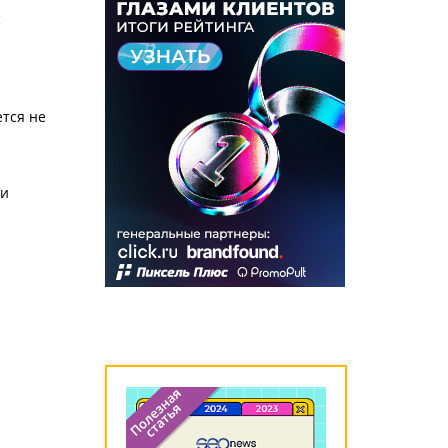
с
ется не
чи