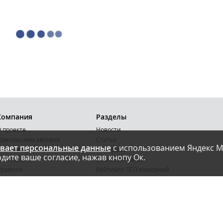
Компания
Разделы
 проекте
Новости
риглашаем авторов
Статьи
вает персональные данные
с использованием Яндекс М
словия публикации
Интервью
дите ваше согласие, нажав кнопу Ок.
онтакты
Блоги компаний
Правила
Рейтинги SEO-компаний
арта сайта
Календарь событий
бработка ПД
Каталог компаний
Каталог сервисов
Библиотека
Энциклопедия интернет-маркетинга