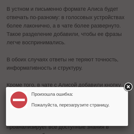
В устном и письменно формате Алиса будет
отвечать по-разному: в голосовых устройствах
более лаконично, а в чате более развернуто.
Такое разделение добавили, чтобы ее фразы
легче воспринимались.
В обоих случаях ответы не теряют точность,
информативность и структуру.
Кроме того, в чате с Алисой добавили кнопку
«Поиск». После нажатия на нее пользователь
Произошла ошибка:
может быстро получить ответы даже на
Пожалуйста, перезагрузите страницу.
сложные вопросы без изучение разных
источников информации. Алиса за него
проанализирует все доступные знания в