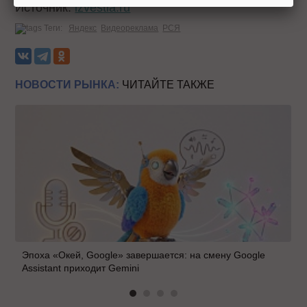
Источник:
izvestia.ru
Теги:
Яндекс
Видеореклама
РСЯ
НОВОСТИ РЫНКА:
ЧИТАЙТЕ ТАКЖЕ
Эпоха «Окей, Google» завершается: на смену Google
Assistant приходит Gemini