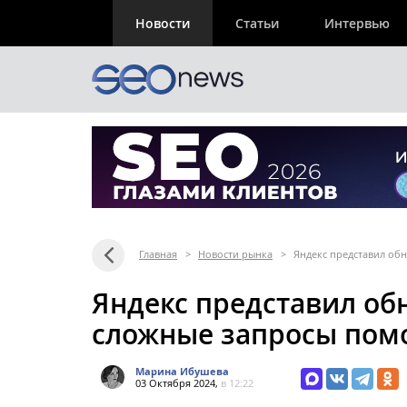
Новости
Статьи
Интервью
Главная
>
Новости рынка
>
Яндекс представил об
Яндекс представил об
сложные запросы пом
Марина Ибушева
03 Октября 2024,
в 12:22