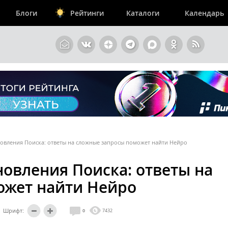
Блоги
Рейтинги
Каталоги
Календарь
новления Поиска: ответы на сложные запросы поможет найти Нейро
новления Поиска: ответы на
ожет найти Нейро
Шрифт:
0
7432