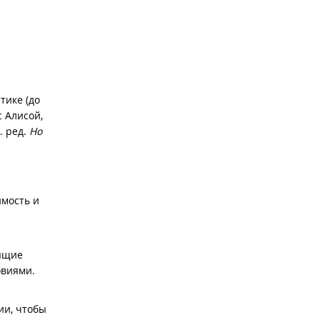
тике (до
с Алисой,
. ред.
Но
имость и
дящие
овиями.
ии, чтобы