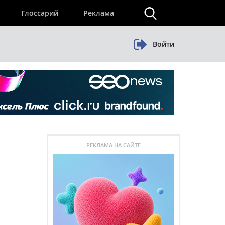
×
Глоссарий
Реклама
Войти
РЕКЛАМА НА САЙТЕ