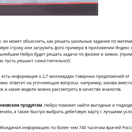
ч
: он может объяснить, как решать школьные задания по матема
ковую строку или загрузить фото примера в приложении Яндекс 
льнейшем Нейро будет решать задачи по физике и химии. (прим
м, пусть решают самостоятельно!).
ка есть информация о 2,7 миллиардах товарных предложений от
рвис ответит на уточняющие вопросы: например, какова вмест
ок и какие модели можно рассмотреть в качестве аналогов.
анковским продуктам
. Нейро поможет найти выгодные и подхо
ениях, а также быстро выбрать дебетовую карту с лучшими усл
 объединил информацию по более чем 740 тысячам врачей Росс