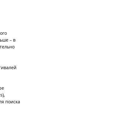
ого
ольше
в
–
ятельно
тивалей
ре
s),
ля поиска