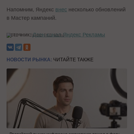
Напомним, Яндекс
внес
несколько обновлений
в Мастер кампаний.
Источник:
Дзен-канал Яндекс Рекламы
Теги:
Яндекс
РСЯ
Мифы
НОВОСТИ РЫНКА:
ЧИТАЙТЕ ТАКЖЕ