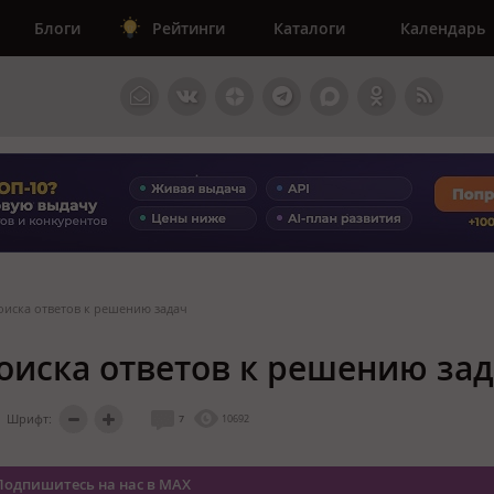
Блоги
Рейтинги
Каталоги
Календарь
оиска ответов к решению задач
поиска ответов к решению за
Шрифт:
7
10692
Подпишитесь на нас в MAX