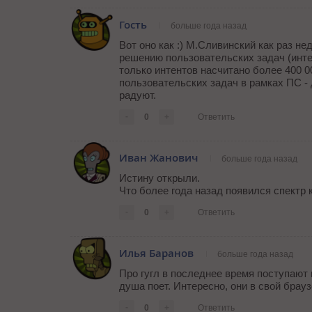
Гость
больше года назад
Вот оно как :) М.Сливинский как раз н
решению пользовательских задач (интен
только интентов насчитано более 400 0
пользовательских задач в рамках ПС - 
радуют.
-
0
+
Ответить
Иван Жанович
больше года назад
Истину открыли.
Что более года назад появился спектр к
-
0
+
Ответить
Илья Баранов
больше года назад
Про гугл в последнее время поступают 
душа поет. Интересно, они в свой брау
-
0
+
Ответить