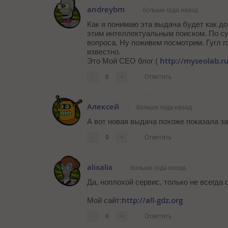
andreybm
больше года назад
Как я понимаю эта выдача будет как до
этим интеллектуальным поиском. По су
вопроса. Ну поживем посмотрим. Гугл г
известно.
http://myseolab.r
Это Мой СЕО блог (
-
0
+
Ответить
Алексей
больше года назад
А вот новая выдача похоже показала з
-
0
+
Ответить
alixalix
больше года назад
Да, ноплохой сервис, только не всегда
http://all-gdz.org
Мой сайт:
-
0
+
Ответить