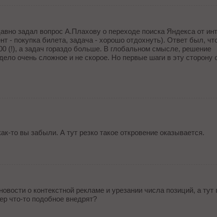
едавно задал вопрос А.Плахову о переходе поиска Яндекса от инт
т - покупка билета, задача - хорошо отдохнуть). Ответ был, чт
00 (!), а задач гораздо больше. В глобальном смысле, решение
дело очень сложное и не скорое. Но первые шаги в эту сторону 
ак-то вы забыли. А тут резко такое откровение оказывается.
новости о контекстной рекламе и урезании числа позиций, а тут
зер что-то подобное внедрят?