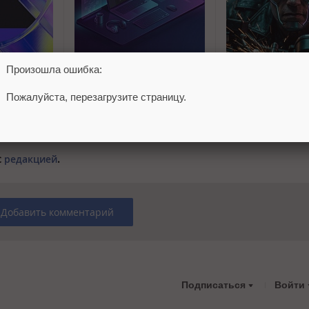
Произошла ошибка:
 курс по
MAX открывает API и
AI-агенты OpenAI
м для
запускает программу
планировать поб
Пожалуйста, перезагрузите страницу.
поддержки разработчиков
тестовой среды з
альтернативных клиентов
месяца до атаки
с
редакцией
.
Добавить комментарий
Подписаться
Войти