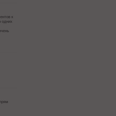
ентов к
о одних
очень
 прям