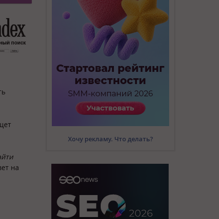
ть
щет
Хочу рекламу. Что делать?
айти
вет на