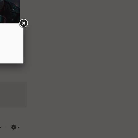
 начали
ег из
а два