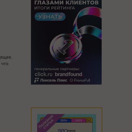
дящее.
 что