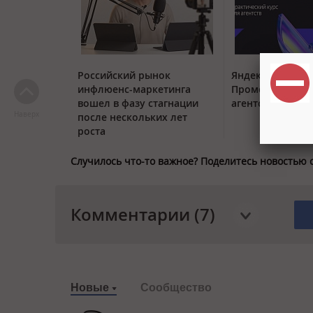
Российский рынок
Яндекс запустил
инфлюенс-маркетинга
ПромоСтраница
вошел в фазу стагнации
агентств
Наверх
после нескольких лет
роста
Случилось что-то важное? Поделитесь новостью 
Комментарии (7)
Новые
Сообщество