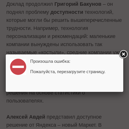
Доклад продолжил
Григорий Бакунов
– он
поднял проблему
доступности
технологий,
которые могли бы решить вышеперечисленные
трудности. Например, технология
персонализации и рекомендаций: маленькие
компании вынуждены использовать так
называемые «костыли», средние компании уже
используют готовые алгоритмические решения
Произошла ошибка:
на основе статистики о товарах – например, «с
Пожалуйста, перезагрузите страницу.
этим товаром обычно покупают», и уже только
большие компании могут позволить себе
решения на основе статистики о
пользователях.
Алексей Авдей
представил доступное
решение от Яндекса – новый Маркет. В