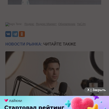
Теги:
Яндекс
Яндекс.Маркет
Обновление
YaC/m
НОВОСТИ РЫНКА:
ЧИТАЙТЕ ТАКЖЕ
X | Закрыть
Российский рынок инфлюенс-маркетинга вошел в фазу