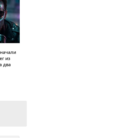
 начали
ег из
а два