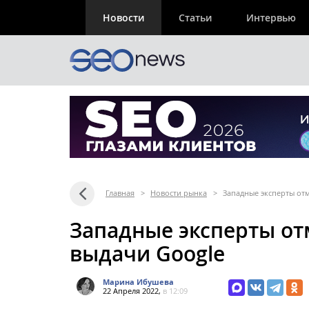
Новости
Статьи
Интервью
Главная
>
Новости рынка
>
Западные эксперты от
Западные эксперты от
выдачи Google
Марина Ибушева
22 Апреля 2022,
в 12:09