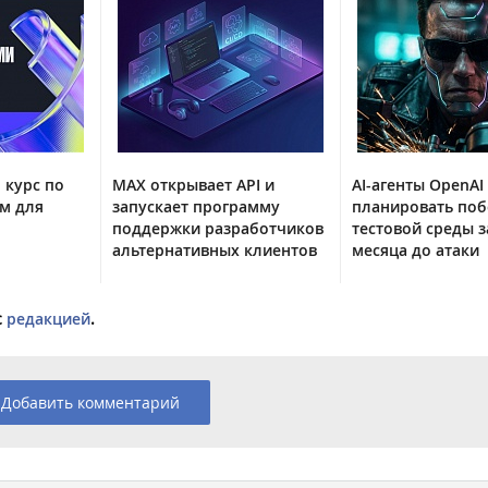
 курс по
MAX открывает API и
AI-агенты OpenAI
м для
запускает программу
планировать поб
поддержки разработчиков
тестовой среды з
альтернативных клиентов
месяца до атаки
с
редакцией
.
Добавить комментарий