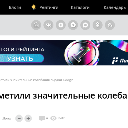
Блоги
Рейтинги
Каталоги
Календарь
метили значительные колебания выдачи Google
метили значительные колеб
Шрифт:
0
10412