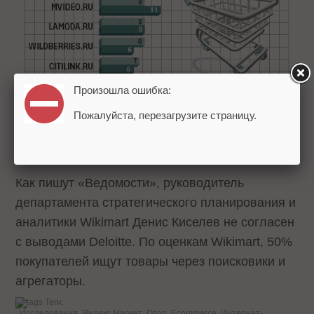
Произошла ошибка:
Пожалуйста, перезагрузите страницу.
Как пишут «Ведомости», руководитель
департамента стратегического планирования и
аналитики Wikimart Денис Киселев не согласен
с выводами Deloitte. По оценкам Wikimart, 50%
покупателей ищут товары через поисковики и
агрегаторы.
Теги:
Исследования
Яндекс.Маркет
Ozon
Ecommerce
Интернет-