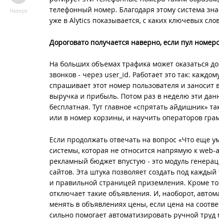
телефонный номер. Благодаря этому система знае
Наверх
уже в Alytics показывается, с каких ключевых сло
Дороговато получается наверно, если пул номеро
На больших объемах трафика может оказаться до
звонков - через user_id. Работает это так: кажд
спрашивает этот номер пользователя и заносит в 
выручка и прибыль. Потом раз в неделю эти данны
бесплатная. Тут главное «спрятать айдишник» так
или в номер корзины, и научить операторов гра
Если продолжать отвечать на вопрос «Что еще ум
системы, которая не относится напрямую к web-
рекламный бюджет впустую - это модуль генера
сайтов. Эта штука позволяет создать под кажд
и правильной страницей приземления. Кроме того
отключает такие объявления. И, наоборот, авто
менять в объявлениях цены, если цена на соотв
сильно помогает автоматизировать ручной труд 