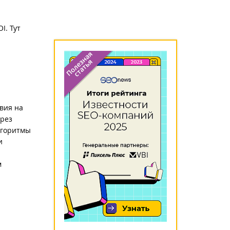
I. Тут
твия на
ерез
лгоритмы
и
м