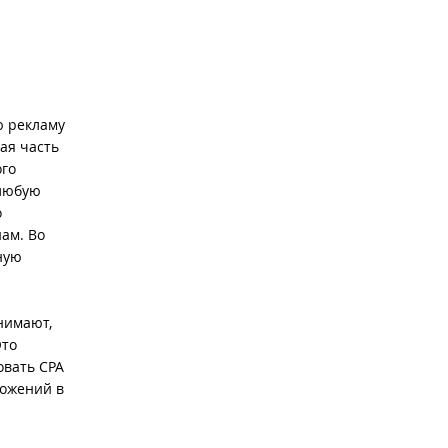
ю рекламу
ая часть
ого
 любую
о
ам. Во
ную
онимают,
Это
овать CPA
ложений в