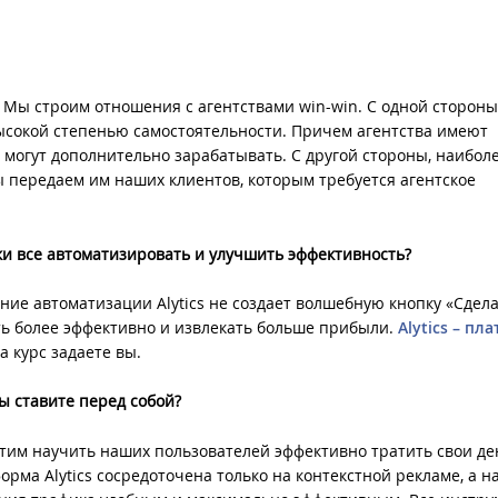
. Мы строим отношения с агентствами win-win. С одной стороны
 высокой степенью самостоятельности. Причем агентства имеют
м могут дополнительно зарабатывать. С другой стороны, наибол
ы передаем им наших клиентов, которым требуется агентское
опки все автоматизировать и улучшить эффективность?
ание автоматизации Alytics не создает волшебную кнопку «Сдел
ать более эффективно и извлекать больше прибыли.
Alytics – пл
 а курс задаете вы.
вы ставите перед собой?
отим научить наших пользователей эффективно тратить свои де
рма Alytics сосредоточена только на контекстной рекламе, а н