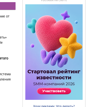
РЕКЛАМА НА САЙТЕ
аме от
ать»
le
этого
 система
авления
Хочу рекламу. Что делать?