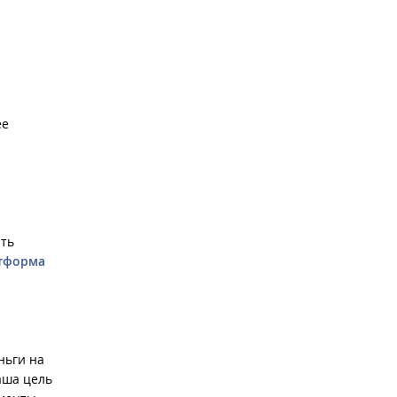
ее
ать
атформа
ньги на
аша цель