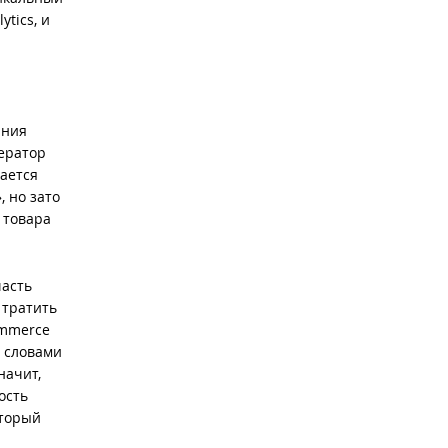
tics, и
ания
ператор
вается
, но зато
 товара
часть
 тратить
ommerce
и словами
начит,
ость
оторый