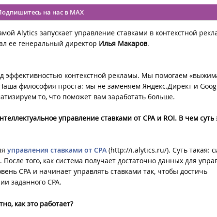
Подпишитесь на нас в MAX
ой Alytics запускает управление ставками в контекстной рекл
зал ее генеральный директор
Илья Макаров
.
 над эффективностью контекстной рекламы. Мы помогаем «выжим
Наша философия проста: мы не заменяем Яндекс.Директ и Goog
тизируем то, что поможет вам заработать больше.
нтеллектуальное управление ставками от CPA и ROI. В чем суть 
ля
управления ставками от CPA
(http://i.alytics.ru/). Суть такая:
. После того, как система получает достаточно данных для упр
овень CPA и начинает управлять ставками так, чтобы достичь
и заданного CPA. ­
но, как это работает?