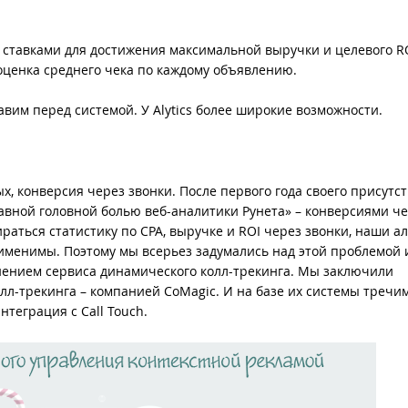
ставками для достижения максимальной выручки и целевого RO
 оценка среднего чека по каждому объявлению.
авим перед системой. У Alytics более широкие возможности.
х, конверсия через звонки. После первого года своего присутс
главной головной болью веб-аналитики Рунета» – конверсиями ч
раться статистику по CPA, выручке и ROI через звонки, наши а
именимы. Поэтому мы всерьез задумались над этой проблемой 
енением сервиса динамического колл-трекинга. Мы заключили
лл-трекинга – компанией CoMagic. И на базе их системы тречи
интеграция с Call Touch.