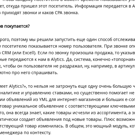
т, откуда пришел этот посетитель. Информация передается в Aly
в приходят звонки и каков CPA звонка.
в покупается?
рого, поэтому мы решили запустить еще один способ отслежив
ому посетителю показывается номер пользователя. При звонке о
CRM (или Excell). Если по звонку произошла продажа, то указы
е передаются к нам в Alytics. Да, система, конечно «топорная»
, чтобы он пользователя не раздражал, ну, например, в артикул
мотно про него спрашивать.
еет Alytics?», то нельзя не затронуть еще одну очень большую 
аналитике и управлению ставками, но существенно помогает не
ции объявлений из YML для интернет-магазинов и больших e-c
ый товар уникальное объявление с соответствующими ключевым
, она всегда знает, какие товары исчезли из ассортимента, а з
матически создает объявления под новые товары. Плюс возможн
етствующий товар изменилась. В общем, это мощный модуль, к
менеджера по контексту.