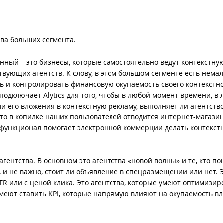
ва больших сегмента.
ный – это бизнесы, которые самостоятельно ведут контекстну
твующих агентств. К слову, в этом большом сегменте есть немал
ать и контролировать финансовую окупаемость своего контекстн
 подключает Alytics для того, чтобы в любой момент времени, в
ли его вложения в контекстную рекламу, выполняет ли агентств
сто в копилке наших пользователей отводится интернет-магазин
ш функционал помогает электронной коммерции делать контекст
гентства. В основном это агентства «новой волны» и те, кто п
к, и не важно, стоит ли объявление в спецразмещении или нет. 
CTR или с ценой клика. Это агентства, которые умеют оптимизир
Умеют ставить KPI, которые напрямую влияют на окупаемость в