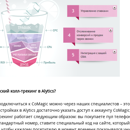
кий колл-трекинг в Alytics?
 подключиться к CoMagic можно через наших специалистов – это
стройках в Alytics достаточно указать доступ к аккаунту CoMagic,
трекинг работает следующим образом: вы покупаете пул телеф
андартный номер, ставите специальный код на сайте, который
, чтобы каждому посетителю в момент времени показывался у