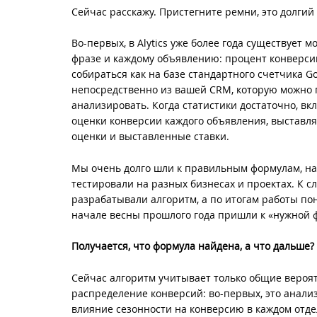
Сейчас расскажу. Пристегните ремни, это долгий 
Во-первых, в Alytics уже более года существует
фразе и каждому объявлению: процент конверсии
собираться как на базе стандартного счетчика Goo
непосредственно из вашей CRM, которую можно под
анализировать. Когда статистики достаточно, вк
оценки конверсии каждого объявления, выставля
оценки и выставленные ставки.
Мы очень долго шли к правильным формулам, нач
тестировали на разных бизнесах и проектах. К сл
разрабатывали алгоритм, а по итогам работы по
начале весны прошлого года пришли к «нужной ф
Получается, что формула найдена, а что дальше?
Сейчас алгоритм учитывает только общие вероят
распределение конверсий: во-первых, это анализ 
влияние сезонности на конверсию в каждом отде