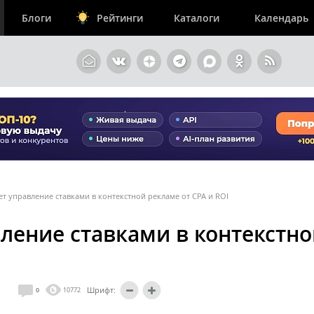
Блоги
Рейтинги
Каталоги
Календарь
ает управление ставками в контекстной рекламе от CPA и ROI
авление ставками в контекстн
Шрифт:
0
10772