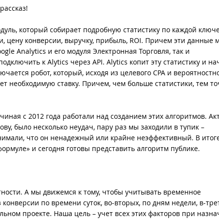
рассказ!
 модуль, который собирает подробную статистику по каждой ключ
, цену конверсии, выручку, прибыль, ROI. Причем эти данные м
gle Analytics и его модуля Электронная Торговля, так и
ключить к Alytics через API. Alytics копит эту статистику и на
лючается робот, который, исходя из целевого CPA и вероятностн
ет необходимую ставку. Причем, чем больше статистики, тем т
иная с 2012 года работали над созданием этих алгоритмов. Ак
ову, было несколько неудач, пару раз мы заходили в тупик –
нимали, что он ненадежный или крайне неэффективный. В итоге
ормуле» и сегодня готовы представить алгоритм публике.
ности. А мы движемся к тому, чтобы учитывать временное
конверсии по времени суток, во-вторых, по дням недели, в-тре
льном проекте. Наша цель – учет всех этих факторов при назн