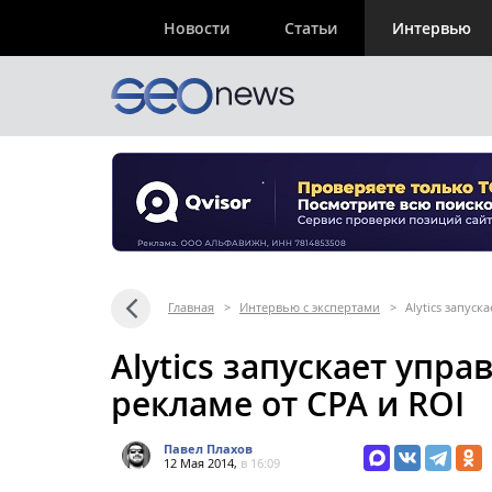
Новости
Статьи
Интервью
Главная
>
Интервью с экспертами
>
Alytics запуск
Alytics запускает упр
рекламе от CPA и ROI
Павел Плахов
12 Мая 2014,
в 16:09