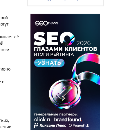
евой
огут
чинает её
ой
очнее
тивно
 в
тьих,
ачении