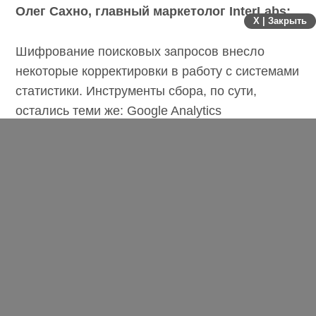
Олег Сахно, главный маркетолог
InterLabs:
X | Закрыть
Шифрование поисковых запросов внесло
некоторые корректировки в работу
с системами статистики. Инструменты сбора,
по сути, остались теми же: Google Analytics
и Яндекс.Метрика. Но пришлось отказаться
либо значительно изменить некоторые
собственные разработки. Например,
потребовалось вносить изменения в CMS,
когда при формировании 404 страницы
на основе запроса пользователя
формировались предложения аналогов
несуществующего документа.
Роман Клевцов, генеральный директор