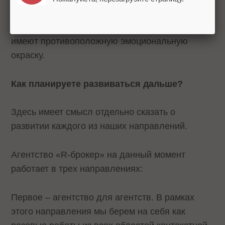
далеко не катастрофа. А «кризис» и
«катастрофа» – понятия психологические и
имеют противоположную эмоциональную
окраску.
Как планируете развиваться дальше?
Здесь имеет смысл отдельно сказать о
развитии каждого из наших направлений.
Агентство «R-брокер» на данный момент
работает в трех направлениях:
Первое – агентство для агентств. В рамках
этого направления мы берем на себя как