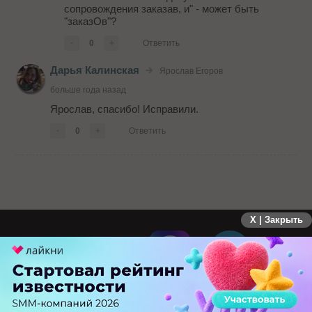
сопровождения заказав, и" - может быть
"заказОв"?
-
0
+
Ответить
Дарья Калинская
Ярослав Егоров
больше года назад
Ярослав, спасибо! Исправили.
-
0
+
Ответить
X | Закрыть
ПЕРЕЙТИ НА ПОЛНУЮ ВЕРСИЮ