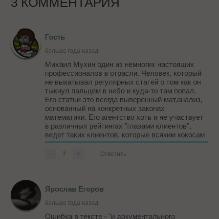
3 КОММЕНТАРИЯ
Гость
больше года назад
Михаил Мухин один из немногих настоящих
профессионалов в отрасли. Человек, который
не выкатывал регулярных статей о том как он
тыкнул пальцем в небо и куда-то там попал.
Его статьи это всегда выверенный мат.анализ,
основанный на конкретных законах
математики. Его агентство хоть и не участвует
в различных рейтингах "глазами клиентов",
ведет таких клиентов, которые всяким кокосам
с бдбд даже не снились. Причем показывает
реальный результат, а не тупо вытягивает
-
7
+
Ответить
деньги. Короче большой ...
Ярослав Егоров
больше года назад
Ошибка в тексте - "и документального