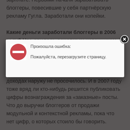
блоггеры, повесившие у себя партнёрскую
рекламу Гугла. Заработали они копейки.
Какие деньги заработали блоггеры в 2006
году? Что явилось основным источником
Произошла ошибка:
доходов?
Пожалуйста, перезагрузите страницу.
Основные источники дохода блоггеров в 2006
году были таковы, что никакой информации о
доходах наружу не просочилось. И в 2007 году
тоже вряд ли кто-нибудь решится публиковать
цифры вознаграждения за «заказные» посты.
Что до выручки блоггеров от продажи
модульной и контекстной рекламы, пока что
нет цифр, о которых стоило бы говорить.