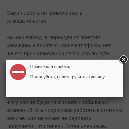
Сама новость не привела нас в
замешательство.
На наш взгляд, в переходе от понятия
«позиции» к понятию «объем трафика» нет
ничего принципиально нового, это по сути
своей одно и то же.
Произошла ошибка:
Пожалуйста, перезагрузите страницу.
Что касается внедрения трафаретов – наше
агентство всегда основательно подходит к
проработке объявлений и их расширений. Так
что у нас не будет каких-либо глобальных
изменений. Мы продолжим работать в штатном
режиме. Это не может не радовать.
Получается, что теперь более «ленивые»