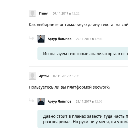
Павел
07.11.2017 в
12:22
Как выбираете оптимальную длину текста! на са
Артур Латыпов
29.11.2017 в
12:04
Используем текстовые анализаторы, в осно
Артем
07.11.2017 в
12:31
Пользуетесь ли вы платформой seowork?
Артур Латыпов
29.11.2017 в
12:06
Давно стоит в планах завести туда часть 
разговаривал. Но руки ни у меня, ни у ко