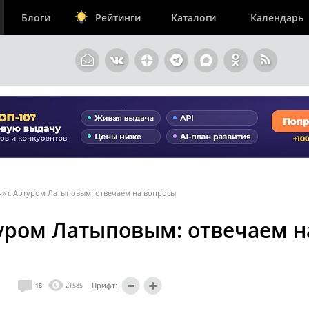
Блоги
Рейтинги
Каталоги
Календарь
» с Артуром Латыповым: отвечаем на вопросы
уром Латыповым: отвечаем н
Шрифт:
18
21585