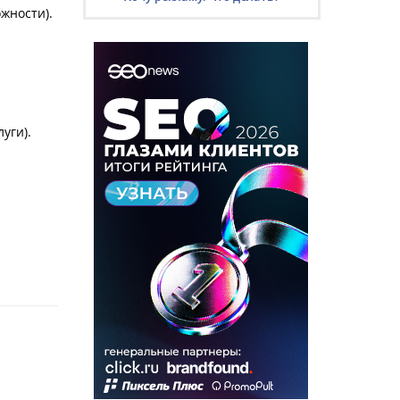
жности).
уги).