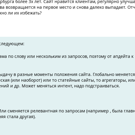
рбурга более 3х лет. Сайт нравится клиентам, регулярно улучша
ва возвращается на первое место и снова далеко выпадает. От
жно ли их избежать?
 следующем:
ама по слову или нескольким из запросов, поэтому от апдейта к
выдачу в разные моменты положения сайта. Глобально меняется
кая (или наоборот) или то статейные сайты, то агрегаторы, ил
ний и др. Может меняться интент, надо подстраиваться.
ли сменяется релевантная по запросам (например , была главн
яя стала другая).