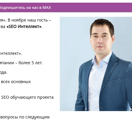
Подпишитесь на нас в MAX
». В ноябре наш гость –
тва
«SEO Интеллект»
.
нтеллект».
пании – более 5 лет.
ода.
 всех основных
о SEO обучающего проекта
 вопросы по следующим