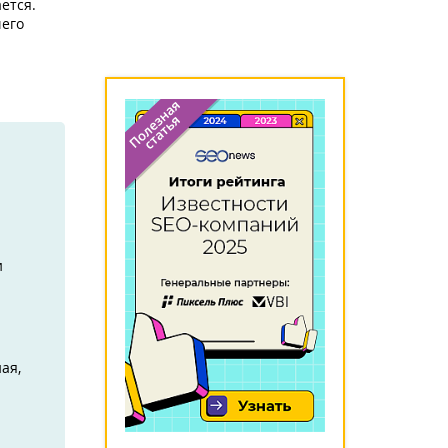
ется.
чего
и
ая,