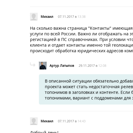
Михаил
07.11.2017 в
13:38
На сколько важна страница "Контакты" имеющая 
услуги по всей России. Важно ли отображать на 
регистацией в ПС справочниках. При условии чт
клиента и отдает контакты именно той геолокации
происходит обработка юридических адресов ком
Артур Латыпов
29.11.2017 в
12:08
В описанной ситуации обязательно добавл
проекта может стать недостаточная реле
топонимов в заголовках и контенте. Если
топонимами, вариант с поддоменами для 
Михаил
07.11.2017 в
14:43
Добрый день!