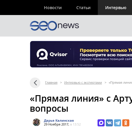
Новости
Статьи
Интервью
Главная
>
Интервью с экспертами
>
«Прямая линия
«Прямая линия» с Арт
вопросы
Дарья Калинская
29 Ноября 2017,
в 13:52