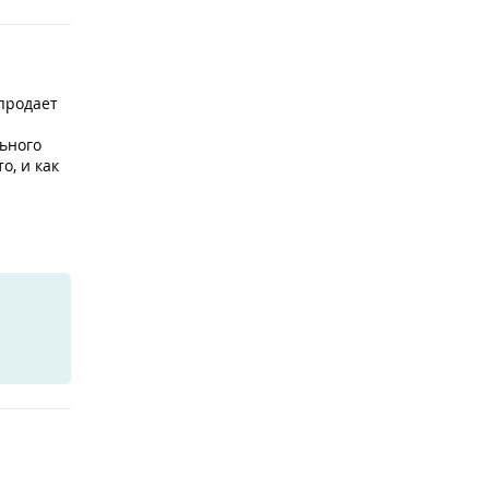
продает
ьного
о, и как